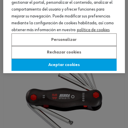
gestionar el portal, personalizar el contenido, analizar el
comportamiento del usuario y ofrecer funciones para
mejorar su navegación. Puede modificar sus preferencias
Set llaves Allen desliz., cortas, 14 pz.
mediante la configuración de cookies habilitada, así como
obtener más información en nuestra
política de cookies
Ver producto
Personalizar
Rechazar cookies
Aceptar cookies