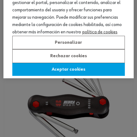
gestionar el portal, personalizar el contenido, analizar el
comportamiento del usuario y ofrecer funciones para
mejorar su navegación. Puede modificar sus preferencias
Set llaves Allen deslizantes 10 piezas, en
mediante la configuración de cookies habilitada, así como
mm
obtener más información en nuestra
política de cookies
Ver producto
Personalizar
Rechazar cookies
Aceptar cookies