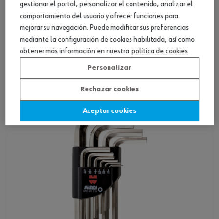
gestionar el portal, personalizar el contenido, analizar el
comportamiento del usuario y ofrecer funciones para
mejorar su navegación. Puede modificar sus preferencias
Set llaves Allen desliz., cortas, 14 pz.
mediante la configuración de cookies habilitada, así como
obtener más información en nuestra
política de cookies
Ver producto
Personalizar
Rechazar cookies
Aceptar cookies