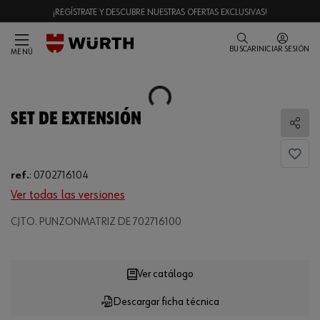
¡REGÍSTRATE Y DESCUBRE NUESTRAS OFERTAS EXCLUSIVAS!
BUSCAR
INICIAR SESIÓN
MENÚ
Loading...
SET DE EXTENSIÓN
Comp
ref.
:
0702716104
Ver todas las versiones
Loading...
CJTO. PUNZONMATRIZ DE 702716100
Ver catálogo
Descargar ficha técnica
CANTIDAD
UE