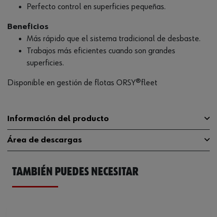
Perfecto control en superficies pequeñas.
Beneficios
Más rápido que el sistema tradicional de desbaste.
Trabajos más eficientes cuando son grandes
superficies.
Disponible en gestión de flotas ORSY®fleet
Información del producto
Área de descargas
Anchura
350 mm
TAMBIÉN PUEDES NECESITAR
Peso del producto (por artículo)
13.500 kg
Manual instrucciones
579049036.pdf
Catálogo General
070350010
Ficha Técnica
32405638.pdf