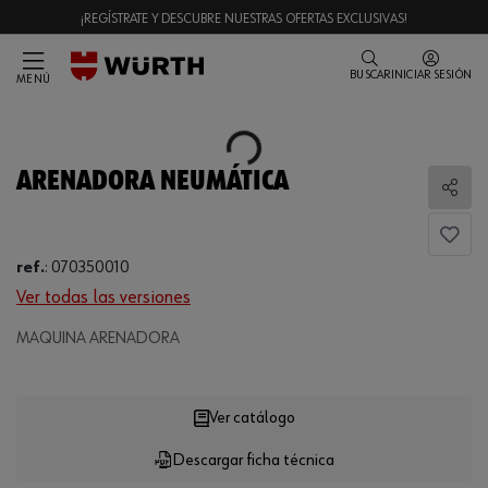
¡REGÍSTRATE Y DESCUBRE NUESTRAS OFERTAS EXCLUSIVAS!
BUSCAR
INICIAR SESIÓN
MENÚ
Loading...
ARENADORA NEUMÁTICA
Comp
ref.
:
070350010
Ver todas las versiones
MAQUINA ARENADORA
Loading...
Ver catálogo
Descargar ficha técnica
CANTIDAD
UE