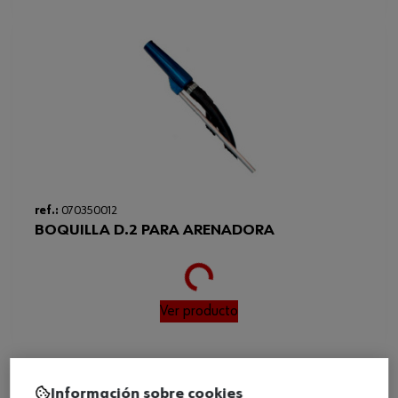
ref.:
070350012
BOQUILLA D.2 PARA ARENADORA
Loading...
Ver producto
Información sobre cookies