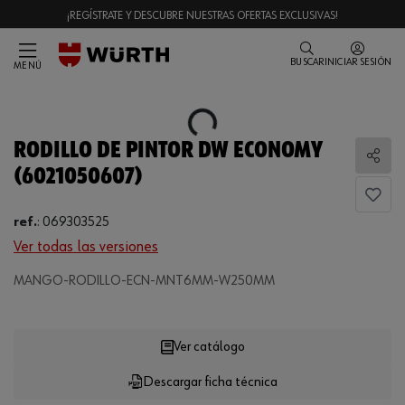
¡REGÍSTRATE Y DESCUBRE NUESTRAS OFERTAS EXCLUSIVAS!
BUSCAR
INICIAR SESIÓN
MENÚ
Loading...
RODILLO DE PINTOR DW ECONOMY
Comp
(6021050607)
ref.
:
069303525
Ver todas las versiones
MANGO-RODILLO-ECN-MNT6MM-W250MM
Loading...
Ver catálogo
Descargar ficha técnica
CANTIDAD
UE