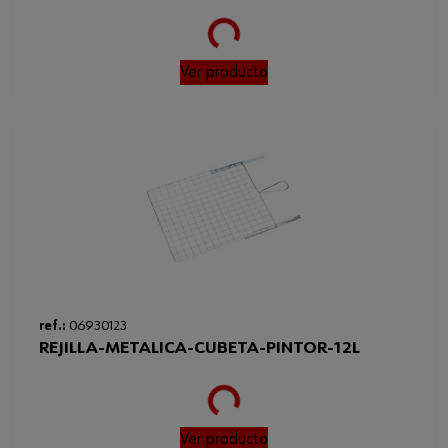
Altura de la pila del rodillo
18 mm
Loading...
Código del sistema armonizado
96034090000
Ver producto
Peso del producto (por artículo)
244.000 g
Diámetro interno
41 mm
Anchura mínima/máxima de
250-250 mm
rodillo
ref.:
06930123
REJILLA-METALICA-CUBETA-PINTOR-12L
Loading...
Ver producto