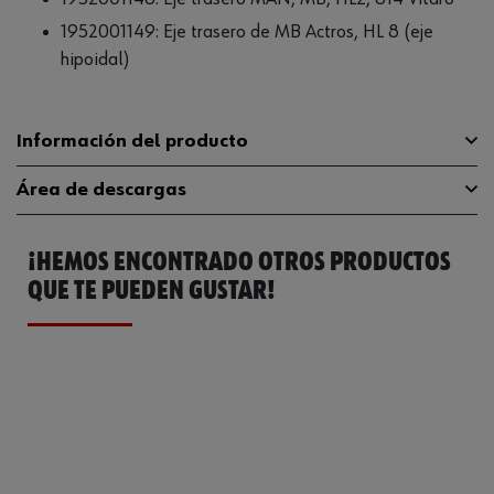
1952001149: Eje trasero de MB Actros, HL 8 (eje
hipoidal)
Información del producto
Área de descargas
Longitud
65 mm
¡HEMOS ENCONTRADO OTROS PRODUCTOS
Accionamiento
3/4 pulgada
Catálogo General
1952001146
QUE TE PUEDEN GUSTAR!
Anchura de la espiga
10 mm
MAN, Mercedes-Benz,
Se puede utilizar para el tipo de
vehículo
Iveco
Peso del producto (por artículo)
1000.000 g
Diámetro interno
87 mm