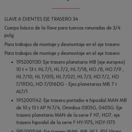
LLAVE 6 DIENTES EJE TRASERO 34
Cuerpo básico de la llave para tuercas ranuradas de 3/4
pulg.
Para trabajos de montaje y desmontaje en el eje trasero
Para trabajos de montaje y desmontaje en el eje trasero
1952001130: Eje trasero planetario MB (eje europeo)
10 t + 13 t. HL 7/1, HL 7/2, HL 7/18, HO /8, HO 7/9 ,
HL 7/10, HL 7/015, HL 7/021, HL 7/3, HD 7/2, HD
7/19DG, HD 7/016DG - Ejes planetarios MB: 7 t
AL7/1
1952001142: Eje trasero portador e hipoidal MAN MB
de 10 y 13 t AP N 7/4, Omnibus 0305G, 0405G. Eje
trasero planetario MAN de la serie F H7, HD7; eje
trasero hipoidal de la serie F HY-1175, HDY-1175
1952001146: Eje trasero MAN, MB, HL2, 814 Vitaro