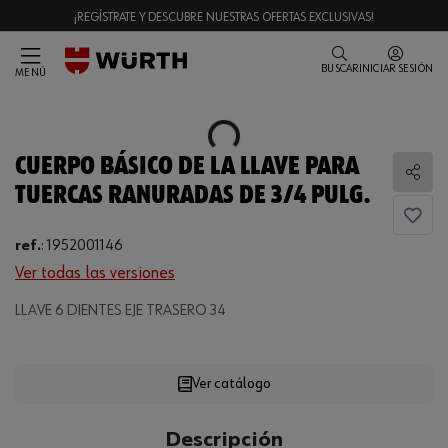
¡REGÍSTRATE Y DESCUBRE NUESTRAS OFERTAS EXCLUSIVAS!
BUSCAR
INICIAR SESIÓN
MENÚ
Loading...
CUERPO BÁSICO DE LA LLAVE PARA
Comp
TUERCAS RANURADAS DE 3/4 PULG.
ref.
:
1952001146
Ver todas las versiones
LLAVE 6 DIENTES EJE TRASERO 34
Loading...
Ver catálogo
CANTIDAD
Descripción
UE