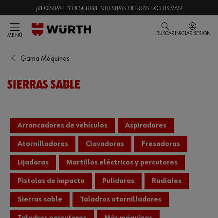
¡REGÍSTRATE Y DESCUBRE NUESTRAS OFERTAS EXCLUSIVAS!
BUSCAR
INICIAR SESIÓN
MENÚ
Gama Máquinas
SIERRAS SABLE
Arrancadores de vehículos
Aspiradores
Atornilladores
Clavadoras
Fresadoras
Lijadoras
Martillos eléctricos y percutores
Pistolas de impacto
Pulidoras
Radiales
Sierras sable
Taladros atornilladores
Taladros percutores
Más máquinas