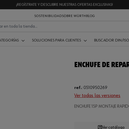
¡REGÍSTRATE Y DESCUBRE NUESTRAS OFERTAS EXCLUSIVAS!
SOSTENIBILIDAD
SOBRE WÜRTH
BLOG
ATEGORÍAS
SOLUCIONES PARA CLIENTES
BUSCADOR DIN/IS
ENCHUFE DE REPAR
ref.
:
0510950269
Ver todas las versiones
ENCHUFE 15P MONTAJE RAPI
Loading...
Ver catálogo