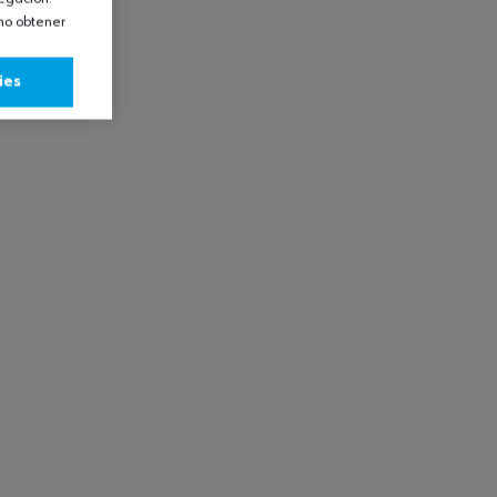
omo obtener
ies