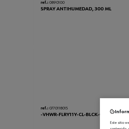
ref.:
0890100
SPRAY ANTIHUMEDAD, 300 ML
ref.:
0770118015
Infor
-VHWR-FLRY11Y-CL-BLCK-GGVS-15PO
Este sitio 
contenido, 