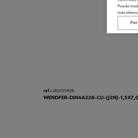
Puede modif
más inform
Per
ref.:
0557175928
WENDFER-DIN46228-CU-(J2N)-1,5X7,