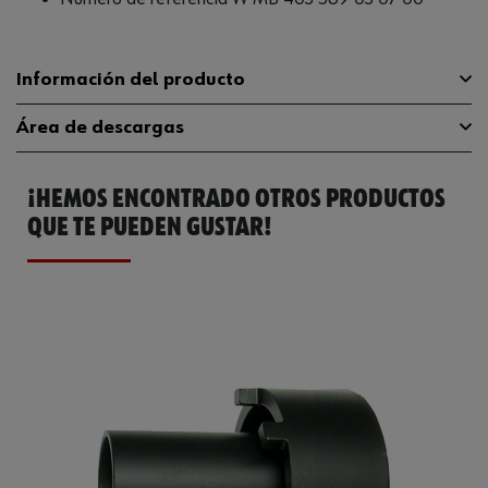
Información del producto
Área de descargas
Accionamiento
1/2 pulgadas
Lo puede utilizar el fabricante del
¡HEMOS ENCONTRADO OTROS PRODUCTOS
Catálogo General
1952001036
MANMercedes-Benz
vehículo
QUE TE PUEDEN GUSTAR!
Tipo de accionamiento
Cuadrado interno
Peso del producto (por artículo)
1200.000 g