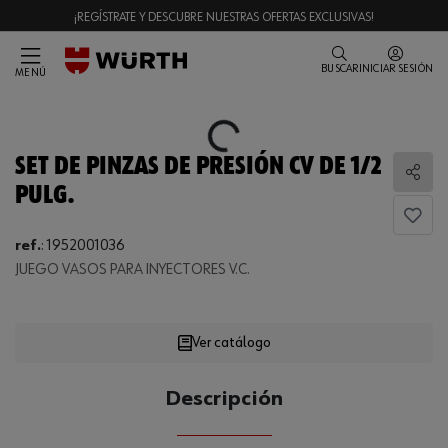
¡REGÍSTRATE Y DESCUBRE NUESTRAS OFERTAS EXCLUSIVAS!
BUSCAR
INICIAR SESIÓN
MENÚ
Loading...
SET DE PINZAS DE PRESIÓN CV DE 1/2
Comp
PULG.
Loading...
ref.
:
1952001036
JUEGO VASOS PARA INYECTORES V.C.
Ver catálogo
CANTIDAD
Descripción
UE