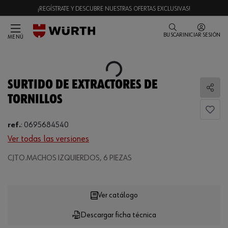
¡REGÍSTRATE Y DESCUBRE NUESTRAS OFERTAS EXCLUSIVAS!
BUSCAR
INICIAR SESIÓN
MENÚ
Loading...
SURTIDO DE EXTRACTORES DE
Comp
TORNILLOS
ref.
:
0695684540
Ver todas las versiones
CJTO.MACHOS IZQUIERDOS, 6 PIEZAS
Loading...
Ver catálogo
Descargar ficha técnica
CANTIDAD
UE