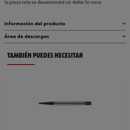
la pieza rota se desenroscará sin dañar la rosca.
Información del producto
Área de descargas
Material
CR-V-ST
Número de piezas en el
TAMBIÉN PUEDES NECESITAR
Catálogo General
0695684540
6 Uds
surtido/juego
Ficha Técnica
32405468.pdf
Contenido por juego
Tamaño 1 - 6
Código del sistema armonizado
82075090000
Peso del producto (por artículo)
260.000 g