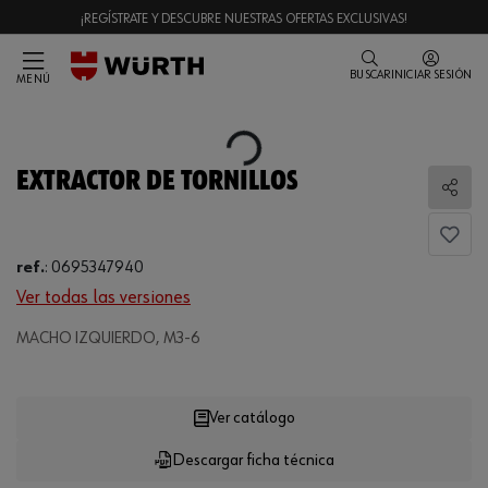
¡REGÍSTRATE Y DESCUBRE NUESTRAS OFERTAS EXCLUSIVAS!
BUSCAR
INICIAR SESIÓN
MENÚ
Loading...
EXTRACTOR DE TORNILLOS
Comp
ref.
:
0695347940
Ver todas las versiones
Loading...
MACHO IZQUIERDO, M3-6
Ver catálogo
Descargar ficha técnica
CANTIDAD
UE