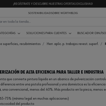
¡REGÍSTRATE Y DESCUBRE NUESTRAS OFERTAS EXCLUSIVAS!
SOSTENIBILIDAD
SOBRE WÜRTH
BLOG
ATEGORÍAS
SOLUCIONES PARA CLIENTES
BUSCADOR DIN/IS
de superficies, recubrimientos
Herr. aplic. p. trabajos revest. superf.
erización de alta eficiencia para taller e industria
enta que convierte pintura líquida en un abanico de pulverización control
La diferencia entre una pistola profesional y una doméstica es la eficienc
a
, una convencional, menos del 40%. Más producto en la pieza, menos en
l 65-75% (mínimo legal en muchas aplicaciones)
viscosidad del producto