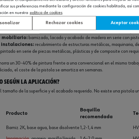
pieza. El resto queda en el aire como overspray. Una pistola convenciona
icar sus preferencias mediante la configuración de cookies habilitada, así c
ambiental.
ación en nuestra
política de cookies
sonalizar
Rechazar cookies
Aceptar cook
:
aplicación de imprimación, base de color, barniz de acabado y antigrav
 mobiliario:
barnizado, lacado y acabado de madera en serie con pist
 instalaciones:
recubrimiento de estructuras metálicas, maquinaria, de
pintado en serie de piezas metálicas, plásticas y de composite con requ
orra un 30-40% de pintura frente a una convencional en el mismo trabajo
ciado, el coste de la pistola se amortiza en semanas.
to según la aplicación?
el tamaño de la superficie y el acabado requerido. No existe una pistola un
Boquilla
Producto
Te
recomendada
Barniz 2K, base agua, base disolvente
1,2-1,4 mm
HVL
Imprimación
, aparejo, masilla líquida
1,6-2,0 mm
HVL