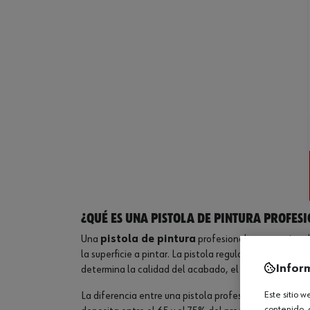
¿Qué es una pistola de pintura profesi
Una
pistola de pintura
profesional es un equipo d
la superficie a pintar. La pistola regula tres parámetr
Infor
determina la calidad del acabado, el consumo de pintu
Este sitio 
La diferencia entre una pistola profesional y una pist
contenido, 