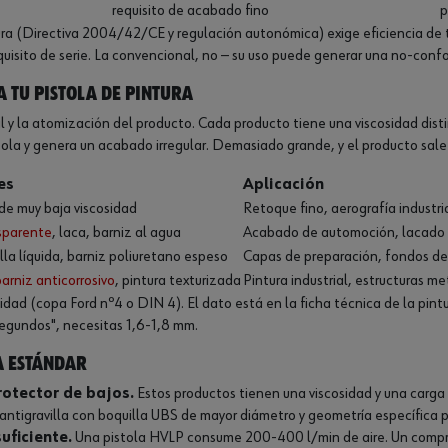
requisito de acabado fino
p
ra (Directiva 2004/42/CE y regulación autonómica) exige eficiencia de
uisito de serie. La convencional, no — su uso puede generar una no-con
 tu pistola de pintura
y la atomización del producto. Cada producto tiene una viscosidad distin
ola y genera un acabado irregular. Demasiado grande, y el producto sale
es
Aplicación
 de muy baja viscosidad
Retoque fino, aerografía industri
sparente
, laca, barniz al agua
Acabado de automoción, lacado d
lla líquida, barniz poliuretano espeso
Capas de preparación, fondos de 
barniz anticorrosivo
, pintura texturizada
Pintura industrial, estructuras 
dad (copa Ford nº4 o DIN 4). El dato está en la ficha técnica de la pintu
 segundos", necesitas 1,6-1,8 mm.
a estándar
rotector de bajos.
Estos productos tienen una viscosidad y una carga 
a antigravilla con boquilla UBS de mayor diámetro y geometría específica p
uficiente.
Una pistola HVLP consume 200-400 l/min de aire. Un compre