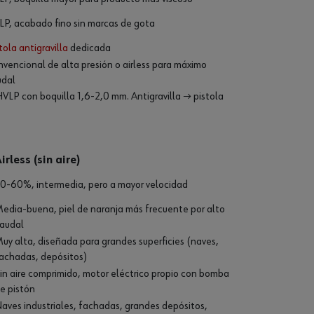
P, acabado fino sin marcas de gota
tola antigravilla
dedicada
vencional de alta presión o airless para máximo
udal
VLP con boquilla 1,6-2,0 mm. Antigravilla → pistola
irless (sin aire)
0-60%, intermedia, pero a mayor velocidad
edia-buena, piel de naranja más frecuente por alto
audal
uy alta, diseñada para grandes superficies (naves,
achadas, depósitos)
in aire comprimido, motor eléctrico propio con bomba
e pistón
aves industriales, fachadas, grandes depósitos,