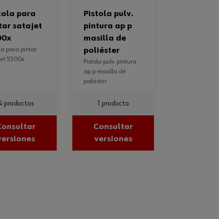
pistola pulv.
tar satajet
pintura ap p
00x
masilla de
poliéster
jet 5500x
pistola pulv. pintura
ap p masilla de
poliéster
4 productos
1 producto
Consultar
Consultar
versiones
versiones