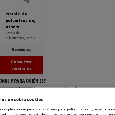
pistola de
pulverización,
others
pistola de
pulverización, others
8 productos
Consultar
versiones
onal y para quién es?
e pulverización neumático que atomiza pintura líquida mediante aire co
os: el caudal de producto, la presión de atomización y la amplitud del aban
mación sobre cookies
ra y la velocidad de aplicación.
web emplea cookies propias y de terceros para gestionar el portal, personalizar e
ola doméstica o de bricolaje es la eficiencia de transferencia y la unifo
analizar el comportamiento del usuario y ofrecer funciones para mejorar su na