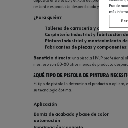
deposita entre el 65 y el 75% del producto sobre la 
Puede modif
restante es producto desperdiciado y contaminación 
más inform
¿Para quién?
Per
Talleres de carrocería y chapa-pintura
Carpintería industrial y fabricación de
Pintura industrial y mantenimiento de
Fabricantes de piezas y componentes:
Beneficio directo:
una pistola HVLP profesional ah
mes, eso son 60-80 litros menos de producto desperdi
¿Qué tipo de pistola de pintura necesi
El tipo de pistola lo determina el producto a aplicar, 
su tecnología óptima.
Aplicación
Barniz de acabado y base de color
automoción
Imprimación y aparejo