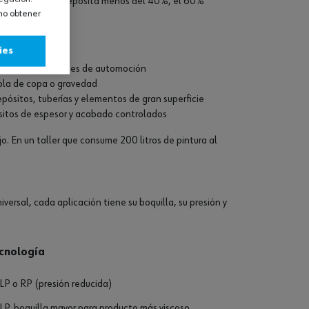
l de alta presión deposita menos del 40%, el 60%
omo obtener
ies
illa en reparaciones de automoción
ola de copa o gravedad
pósitos, tuberías y elementos de gran superficie
isitos de espesor y acabado controlados
. En un taller que consume 200 litros de pintura al
iversal, cada aplicación tiene su boquilla, su presión y
cnología
P o RP (presión reducida)
P, boquilla mayor para producto más viscoso