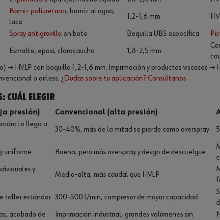
Barniz poliuretano
, barniz al agua,
1,2-1,6 mm
HVL
laca
Spray antigravilla
en bote
Boquilla UBS específica
Pis
Con
Esmalte, epoxi, clorocaucho
1,8-2,5 mm
ca
o) → HVLP con boquilla 1,2-1,6 mm. Imprimación y productos viscosos → H
nvencional o airless.
¿Dudas sobre tu aplicación? Consúltanos
s: cuál elegir
ja presión)
Convencional (alta presión)
A
producto llega a
30-40%, más de la mitad se pierde como overspray
5
M
 y uniforme
Buena, pero más overspray y riesgo de descuelgue
c
dividuales y
M
Media-alta, más caudal que HVLP
f
S
 taller estándar
300-500 l/min, compresor de mayor capacidad
d
zas, acabado de
Imprimación industrial, grandes volúmenes sin
N