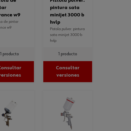
pistola pulver.
tar
pintura sata
vance w9
minijet 3000 b
hvlp
nce w9
pistola pulver. pintura
sata minijet 3000 b
hvlp
1 producto
1 producto
Consultar
Consultar
versiones
versiones