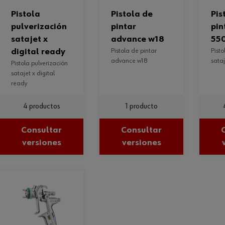
pistola
pistola de
pistola para
pulverización
pintar
pin
satajet x
advance w18
55
digital ready
pistola de pintar
pistola para pintar
advance w18
sata
pistola pulverización
satajet x digital
ready
4 productos
1 producto
Consultar
Consultar
versiones
versiones