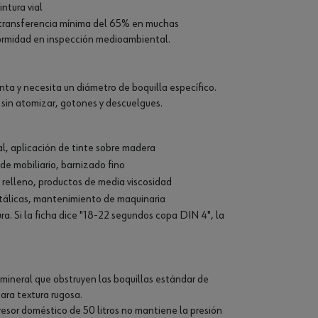
intura vial
 transferencia mínima del 65% en muchas
formidad en inspección medioambiental.
ta y necesita un diámetro de boquilla específico.
 sin atomizar, gotones y descuelgues.
al, aplicación de tinte sobre madera
e mobiliario, barnizado fino
relleno, productos de media viscosidad
metálicas, mantenimiento de maquinaria
ra. Si la ficha dice "18-22 segundos copa DIN 4", la
mineral que obstruyen las boquillas estándar de
ara textura rugosa.
sor doméstico de 50 litros no mantiene la presión