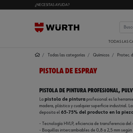
¿NECESITAS AYUDA?
TODAS LAS C
Todas las categorías
Químicos
Protec. 
PISTOLA DE ESPRAY
Pistola de pintura profesional, pulv
La
pistola de pintura
profesional es la herrami
madera, plástico y cualquier superficie industrial. 
deposita el
65-75% del producto en la piez
- Tecnología HVLP, eficiencia de transferencia de
- Boquillas intercambiables de 0,8 a 2,5 mm según 