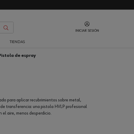
INICIAR SESIÓN
O
TIENDAS
Pistola de espray
ado para aplicar recubrimientos sobre metal,
ia de transferencia: una pistola HVLP profesional
 el aire, menos desperdicio.