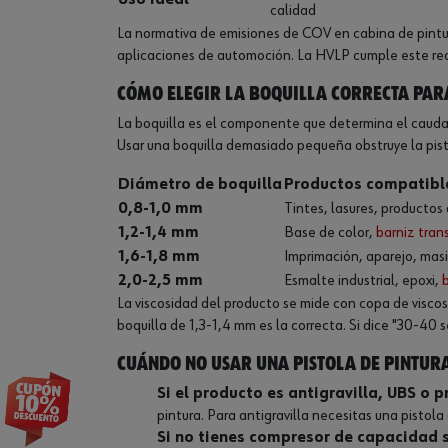
Uso ideal
calidad
La normativa de emisiones de COV en cabina de pintu
aplicaciones de automoción. La HVLP cumple este req
Cómo elegir la boquilla correcta para
La boquilla es el componente que determina el caudal 
Usar una boquilla demasiado pequeña obstruye la pist
Diámetro de boquilla
Productos compatibl
0,8-1,0 mm
Tintes, lasures, productos
1,2-1,4 mm
Base de color,
barniz tran
1,6-1,8 mm
Imprimación, aparejo, masi
2,0-2,5 mm
Esmalte industrial, epoxi,
La viscosidad del producto se mide con copa de viscosi
boquilla de 1,3-1,4 mm es la correcta. Si dice "30-40
Cuándo NO usar una pistola de pintur
Si el producto es antigravilla, UBS o p
pintura. Para antigravilla necesitas una pistol
Si no tienes compresor de capacidad s