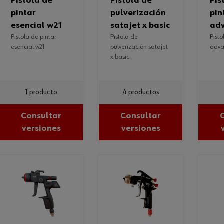
pistola de
pistola de
pistola de
pintar
pulverización
pin
esencial w21
satajet x basic
ad
pistola de pintar
pistola de
pistola de pintar
esencial w21
pulverización satajet
adva
x basic
1 producto
4 productos
Consultar
Consultar
versiones
versiones