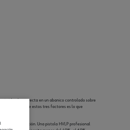
mprimido y la proyecta en un abanico controlado sobre
ico. El control de estos tres factores es lo que
l
rmidad de atomización. Una pistola HVLP profesional
vegación.