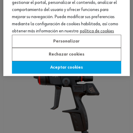
gestionar el portal, personalizar el contenido, analizar el
comportamiento del usuario y ofrecer funciones para
mejorar su navegación. Puede modificar sus preferencias
Pistola para pintar SATAJET 5500X
mediante la configuración de cookies habilitada, así como
obtener más información en nuestra
política de cookies
Ver producto
Personalizar
Rechazar cookies
Aceptar cookies