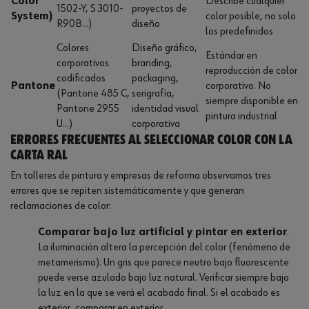
Color
Describe cualquier
1502-Y, S 3010-
proyectos de
System)
color posible, no solo
R90B...)
diseño
los predefinidos
Colores
Diseño gráfico,
Estándar en
corporativos
branding,
reproducción de color
codificados
packaging,
Pantone
corporativo. No
(Pantone 485 C,
serigrafía,
siempre disponible en
Pantone 2955
identidad visual
pintura industrial
U...)
corporativa
Errores frecuentes al seleccionar color con la
carta RAL
En talleres de pintura y empresas de reforma observamos tres
errores que se repiten sistemáticamente y que generan
reclamaciones de color:
Comparar bajo luz artificial y pintar en exterior
.
La iluminación altera la percepción del color (fenómeno de
metamerismo). Un gris que parece neutro bajo fluorescente
puede verse azulado bajo luz natural. Verificar siempre bajo
la luz en la que se verá el acabado final. Si el acabado es
exterior, comparar en exterior.