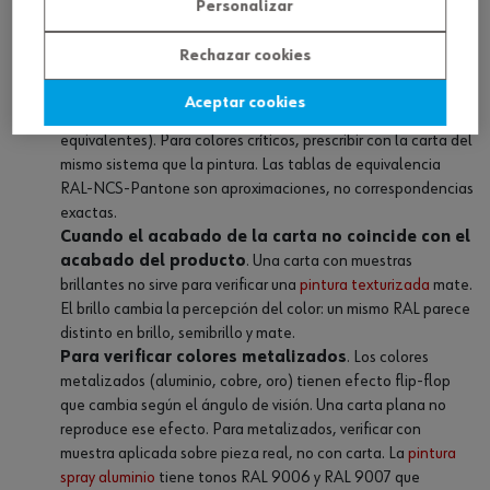
Personalizar
Cuándo NO usar la carta RAL como referencia
Rechazar cookies
Cuando el color prescrito no existe en el sistema
de la carta
. Si el arquitecto prescribe un NCS y solo tienes
Aceptar cookies
carta RAL, la conversión no es exacta (los sistemas no son
equivalentes). Para colores críticos, prescribir con la carta del
mismo sistema que la pintura. Las tablas de equivalencia
RAL-NCS-Pantone son aproximaciones, no correspondencias
exactas.
Cuando el acabado de la carta no coincide con el
acabado del producto
. Una carta con muestras
brillantes no sirve para verificar una
pintura texturizada
mate.
El brillo cambia la percepción del color: un mismo RAL parece
distinto en brillo, semibrillo y mate.
Para verificar colores metalizados
. Los colores
metalizados (aluminio, cobre, oro) tienen efecto flip-flop
que cambia según el ángulo de visión. Una carta plana no
reproduce ese efecto. Para metalizados, verificar con
muestra aplicada sobre pieza real, no con carta. La
pintura
spray aluminio
tiene tonos RAL 9006 y RAL 9007 que