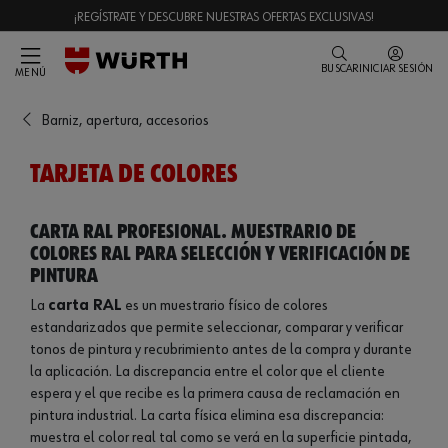
¡REGÍSTRATE Y DESCUBRE NUESTRAS OFERTAS EXCLUSIVAS!
BUSCAR
INICIAR SESIÓN
MENÚ
Barniz, apertura, accesorios
TARJETA DE COLORES
Carta RAL profesional. Muestrario de
colores RAL para selección y verificación de
pintura
La
carta RAL
es un muestrario físico de colores
estandarizados que permite seleccionar, comparar y verificar
tonos de pintura y recubrimiento antes de la compra y durante
la aplicación. La discrepancia entre el color que el cliente
espera y el que recibe es la primera causa de reclamación en
pintura industrial. La carta física elimina esa discrepancia:
muestra el color real tal como se verá en la superficie pintada,