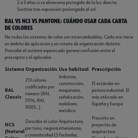
2 a 3 años si se almacena protegida de la luz directa.
Sustituir tras exposición prolongada al sol
RAL vs NCS vs Pantone: cuándo usar cada carta
de colores
No todos los sistemas de color son intercambiables. Cada uno tiene
un ámbito de aplicación y un criterio de organización distinto.
Prescribir el sistema equivocado genera confusión entre el
prescriptor y el aplicador.
Sistema
Organización
Uso habitual
Prescripción
Industria,
213 colores
construcción,
El estándar en
codificados por
RAL
maquinaria,
pintura industrial. El
número (RAL
Classic
señalización,
más utilizado en
7016, RAL
mobiliario
España y Europa
9005...)
metálico
Prescrito en
Describe el color
Arquitectura,
NCS
proyectos de
por tono, negrura
interiorismo,
(Natural
arquitectura.
y cromaticidad (S
fachadas,