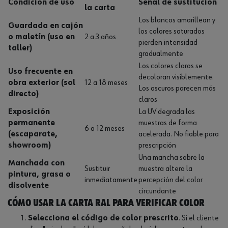
Condición de uso
Señal de sustitución
la carta
Los blancos amarillean y
Guardada en cajón
los colores saturados
o maletín (uso en
2 a 3 años
pierden intensidad
taller)
gradualmente
Los colores claros se
Uso frecuente en
decoloran visiblemente.
obra exterior (sol
12 a 18 meses
Los oscuros parecen más
directo)
claros
Exposición
La UV degrada las
permanente
muestras de forma
6 a 12 meses
(escaparate,
acelerada. No fiable para
showroom)
prescripción
Una mancha sobre la
Manchada con
Sustituir
muestra altera la
pintura, grasa o
inmediatamente
percepción del color
disolvente
circundante
Cómo usar la carta RAL para verificar color
Selecciona el código de color prescrito
. Si el cliente