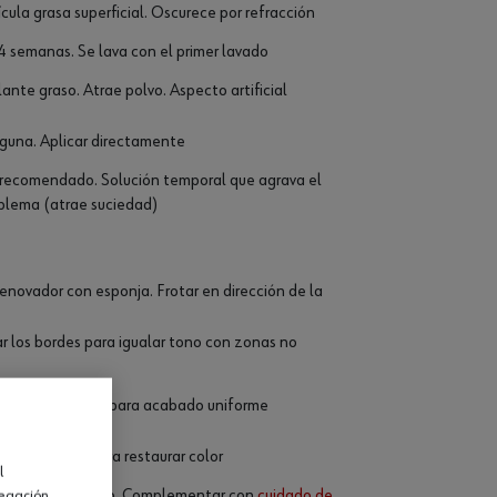
ícula grasa superficial. Oscurece por refracción
 4 semanas. Se lava con el primer lavado
llante graso. Atrae polvo. Aspecto artificial
guna. Aplicar directamente
recomendado. Solución temporal que agrava el
blema (atrae suciedad)
renovador con esponja. Frotar en dirección de la
r los bordes para igualar tono con zonas no
pieza por pieza para acabado uniforme
l + renovador para restaurar color
l
taura el tono negro. Complementar con
cuidado de
vegación.