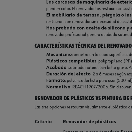
Las carcasas de maquinaria de exteri
pierden color. El renovador los restaura sin susti
El mobiliario de terraza, pérgola o in
restauran con renovador sin necesidad de sustit
Has probado con aceite de silicona y 
renovador profesional genera acabado satinado
Características técnicas del renovado
Mecanismo
: penetra en la capa superficial 
Plásticos compatibles
: polipropileno (PP
Acabado
: satinado natural. Sin brillo graso.
Duración del efecto
: 2 a 6 meses según exp
Formato
: pulverizador listo para usar (500 m
Normativa
: REACH 1907/2006. Sin disolvent
Renovador de plásticos vs pintura de p
Las tres opciones restauran visualmente el plástico d
Criterio
Renovador de plásticos