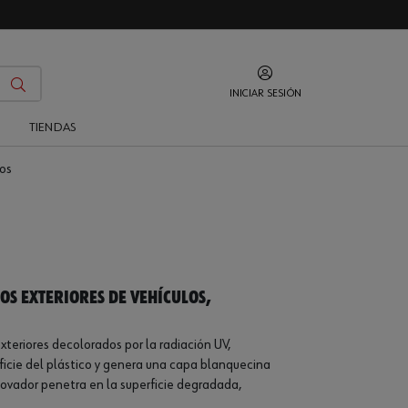
INICIAR SESIÓN
O
TIENDAS
cos
os exteriores de vehículos,
xteriores decolorados por la radiación UV,
ficie del plástico y genera una capa blanquecina
novador penetra en la superficie degradada,