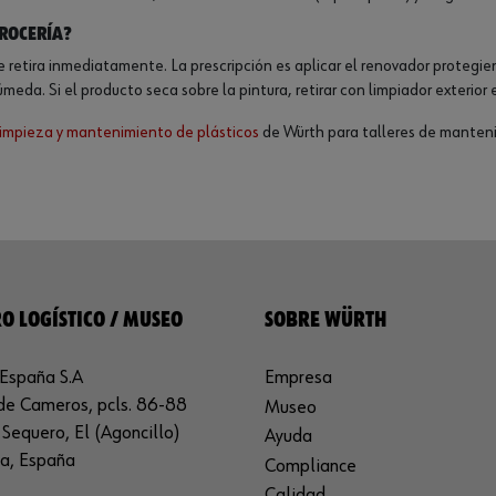
rocería?
se retira inmediatamente. La prescripción es aplicar el renovador protegi
eda. Si el producto seca sobre la pintura, retirar con limpiador exterior 
limpieza y mantenimiento de plásticos
de Würth para talleres de manteni
O LOGÍSTICO / MUSEO
SOBRE WÜRTH
España S.A
Empresa
de Cameros, pcls. 86-88
Museo
Sequero, El (Agoncillo)
Ayuda
ja, España
Compliance
Calidad