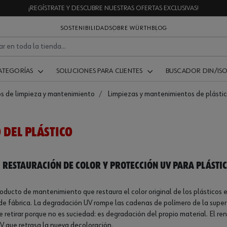
¡REGÍSTRATE Y DESCUBRE NUESTRAS OFERTAS EXCLUSIVAS!
SOSTENIBILIDAD
SOBRE WÜRTH
BLOG
ATEGORÍAS
SOLUCIONES PARA CLIENTES
BUSCADOR DIN/IS
s de limpieza y mantenimiento
Limpiezas y mantenimientos de plásti
DEL PLÁSTICO
 Restauración de color y protección UV para plástic
oducto de mantenimiento que restaura el color original de los plásticos e
 de fábrica. La degradación UV rompe las cadenas de polímero de la super
 retirar porque no es suciedad: es degradación del propio material. El re
V que retrasa la nueva decoloración.