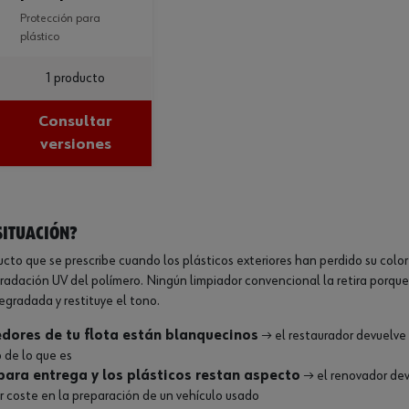
protección para
plástico
1 producto
Consultar
versiones
situación?
ucto que se prescribe cuando los plásticos exteriores han perdido su color
adación UV del polímero. Ningún limpiador convencional la retira porque 
egradada y restituye el tono.
dores de tu flota están blanquecinos
→ el restaurador devuelve 
 de lo que es
ara entrega y los plásticos restan aspecto
→ el renovador devu
 coste en la preparación de un vehículo usado