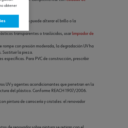
omo obtener
ad
ado, el producto puede alterar el brillo o la
ies
tura de acabado.
plásticos transparentes o traslúcidos, usar
limpiador de
 o se rompe con presión moderada, la degradación UV ha
 Sustituir la pieza.
es específicas. Para PVC de construcción, prescribir
tros UV y agentes acondicionantes que penetran en la
structura del plástico. Conforme REACH 1907/2006.
on pintura de carrocería y cristales: el renovador
estos de renovador sobre pintura se retiran con el