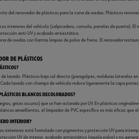
to del renovador de plásticos para la zona de ruedas. Plásticos renovad
icos interiores del vehículo (salpicadero, consola, paneles de puerta). El 
protección anti-UV y acabado antiestático.
ona de ruedas con llantas limpias de polvo de freno. El renovador restaur
dor de plásticos
ásticos?
 de lavado. Plásticos bajo sol directo (paragolpes, molduras laterales en
s. Cada lavado con champú de vehículo reduce ligeramente la capa protec
 plásticos blancos decolorados?
egros, grises oscuros) que se han aclarado por UV. En plásticos originalm
lancos amarillentos, el limpiador de PVC específico es más eficaz que el
ero interior?
cos exteriores está formulado con pigmentos y protección UV para intemper
rotección UV de interior, acabado antiestático (repele polvo) y no genera