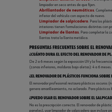
limpiador en seco antes de que fijen.
Abrillantador de neumáticos
. Complemen
inferior del vehículo con aspecto de nuevo.
Limpiador de salpicadero
. Para los plást
interiores tienen formulaciones distintas con 
Limpiador de llantas
. Para completar la z
llantas trata la llanta metálica.
Preguntas frecuentes sobre el renova
¿Cuánto dura el efecto del renovador de pl
De 2 a 6 meses según la exposición UV y la frecuencia
(zonas inferiores, molduras bajo aletas): 4 a 6 mese
¿El renovador de plásticos funciona sobre
El renovador profesional restaura plásticos oscuros (n
genera amarilleamiento, no aclarado. Para plásticos b
¿Puedo usar el renovador sobre el salpicad
No es la prescripción correcta. El renovador de plásti
paneles), usar limpiador de salpicadero que incluye p