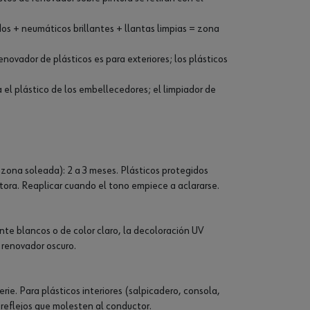
os + neumáticos brillantes + llantas limpias = zona
renovador de plásticos es para exteriores; los plásticos
a el plástico de los embellecedores; el limpiador de
 zona soleada): 2 a 3 meses. Plásticos protegidos
tora. Reaplicar cuando el tono empiece a aclararse.
ente blancos o de color claro, la decoloración UV
 renovador oscuro.
ie. Para plásticos interiores (salpicadero, consola,
 reflejos que molesten al conductor.