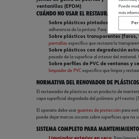
Puede modif
ventanillas (EPDM)
tono grisá
más inform
Cuándo NO usar el restaurador de plá
Sobre plásticos pintados
. El renovador e
Per
adherencia de la pintura. Para plásticos pintad
Sobre plásticos transparentes (faros, 
pantallas
específico que restaura la transparen
Sobre plásticos con degradación estruc
pasado de la superficie al interior del material.
Sobre perfiles de PVC de ventanas y c
limpiador de PVC
específico que limpia y restaura
Normativa del renovador de plásticos
El restaurador de plásticos es un producto de manten
capa superficial degradada del polímero. pH neutro (
El operario debe usar
guantes de protección
para evit
puede dejar marcas oscuras sobre superficies que no 
Sistema completo para mantenimiento 
Limpiador exterior en seco
. Para limpiar