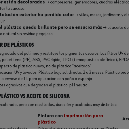
or están decoloradas
→ compresores, generadores, cuadros eléctricos
tuir la carcasa
stalación exterior ha perdido color
→ sillas, mesas, jardineras y e
uir
el plástico queda brillante pero se ensucia más
→ el aceite de 
 natural sin residuo pegajoso
r de plásticos
degradada del polímero y restituye los pigmentos oscuros. Los filtros UV
), polietileno (PE), ABS, PVC rígido, TPO (termoplástico olefínico), EPD
 Aspecto de plástico nuevo, no de plástico "aceitado"
osición UV y lavados. Plástico bajo sol directo: 2 a 3 meses. Plástico prot
l) o envase de 1 L para aplicación con paño o esponja
es agresivos que degraden el plástico. pH neutro
lástico vs aceite de silicona
ecolorado, pero con resultados, duración y acabados muy distintos:
Pintura con
imprimación para
Ace
plástico