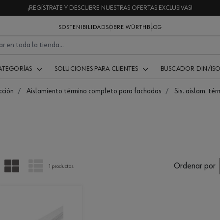
¡REGÍSTRATE Y DESCUBRE NUESTRAS OFERTAS EXCLUSIVAS!
SOSTENIBILIDAD
SOBRE WÜRTH
BLOG
ATEGORÍAS
SOLUCIONES PARA CLIENTES
BUSCADOR DIN/IS
cción
Aislamiento término completo para fachadas
Sis. aislam. té
PARRILLA
LISTA
Ordenar por
1 productos