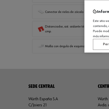
Infor
Conector de rieles de zócalo
Este sitio 
contenido, 
Distanciador, sist. aislante térm.
Puede modif
cmp.
más inform
Per
Malla con ángulo de esquina
SEDE CENTRAL
CENTR
Würth España S.A
Würth 
C/Joiers 21
Avda. 