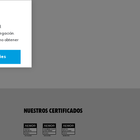
l
vegación.
omo obtener
ies
NUESTROS CERTIFICADOS