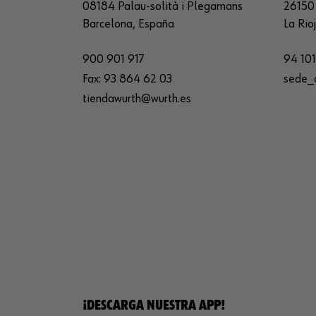
08184 Palau-solità i Plegamans
26150 
Barcelona, España
La Rio
900 901 917
94 101
Fax:
93 864 62 03
sede_
tiendawurth@wurth.es
¡DESCARGA NUESTRA APP!