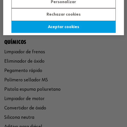
Personalizar
Rechazar cookies
Aceptar cookies
QUÍMICOS
Limpiador de frenos
Eliminador de óxido
Pegamento rápido
Polímero sellador MS
Pistola espuma poliuretano
Limpiador de motor
Convertidor de óxido
Silicona neutra
Aditivo para diésel