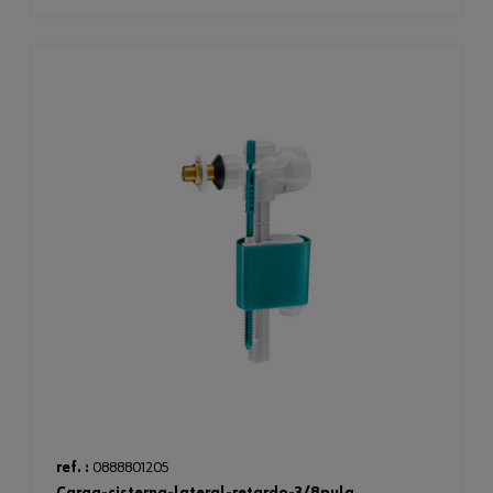
ref. :
0888801205