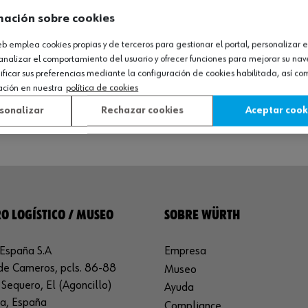
mación sobre cookies
web emplea cookies propias y de terceros para gestionar el portal, personalizar e
analizar el comportamiento del usuario y ofrecer funciones para mejorar su na
icar sus preferencias mediante la configuración de cookies habilitada, así c
ación en nuestra
política de cookies
sonalizar
Rechazar cookies
Aceptar cook
O LOGÍSTICO / MUSEO
SOBRE WÜRTH
España S.A
Empresa
de Cameros, pcls. 86-88
Museo
Sequero, El (Agoncillo)
Ayuda
ja, España
Compliance