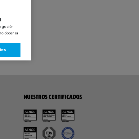
l
vegación.
omo obtener
ies
NUESTROS CERTIFICADOS