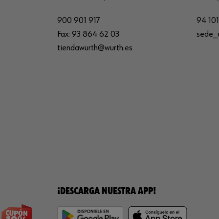
900 901 917
94 101
Fax:
93 864 62 03
sede_
tiendawurth@wurth.es
¡DESCARGA NUESTRA APP!