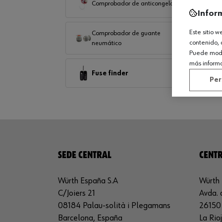
Comprobador de anticongelante
Infor
Este sitio 
Comprobador de guante
contenido, 
neumático
Puede modif
más inform
Fuse finder
Per
SEDE CENTRAL
CENTR
Würth España S.A
Würth 
C/Joiers 21
Avda. 
08184 Palau-solità i Plegamans
26150 
Barcelona, España
La Rio