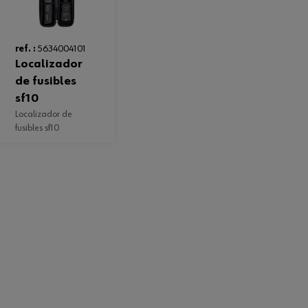
ref. :
5634004101
localizador
de fusibles
sf10
localizador de
fusibles sf10