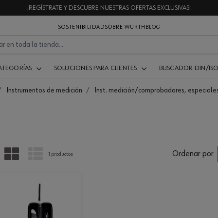
¡REGÍSTRATE Y DESCUBRE NUESTRAS OFERTAS EXCLUSIVAS!
SOSTENIBILIDAD
SOBRE WÜRTH
BLOG
ATEGORÍAS
SOLUCIONES PARA CLIENTES
BUSCADOR DIN/IS
Instrumentos de medición
Inst. medición/comprobadores, especiale
PARRILLA
LISTA
Ordenar por
1 productos