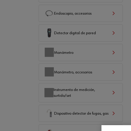
Endoscopio, accesorios
Detector digital de pared
Manómetro
Manómetro, accesorios
Instrumento de medición,
surtido/set
Dispositivo detector de fugas, gas