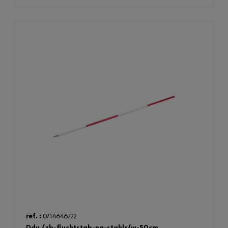
ref. :
0714646222