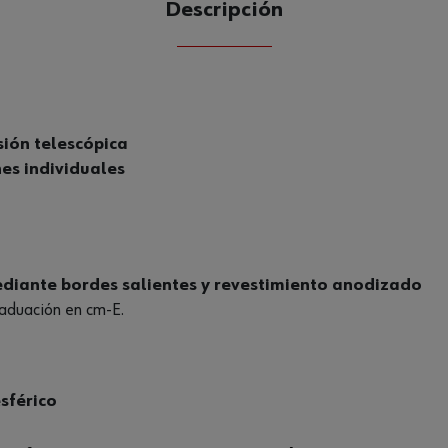
Descripción
CANTIDAD
UE
sión telescópica
nes individuales
diante bordes salientes y revestimiento anodizado
raduación en cm-E.
esférico