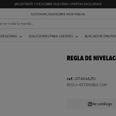
¡REGÍSTRATE Y DESCUBRE NUESTRAS OFERTAS EXCLUSIVAS!
SOSTENIBILIDAD
SOBRE WÜRTH
BLOG
ATEGORÍAS
SOLUCIONES PARA CLIENTES
BUSCADOR DIN/IS
REGLA DE NIVELAC
ref.
:
0714646210
REGLA-EXTENSIBLE-L5M
Loading...
Ver catálogo