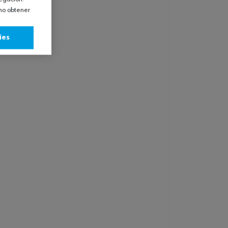
omo obtener
ies