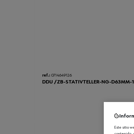
ref.:
0714649126
DDU /ZB-STATIVTELLER-NG-D63MM-
Infor
Este sitio 
contenido, 