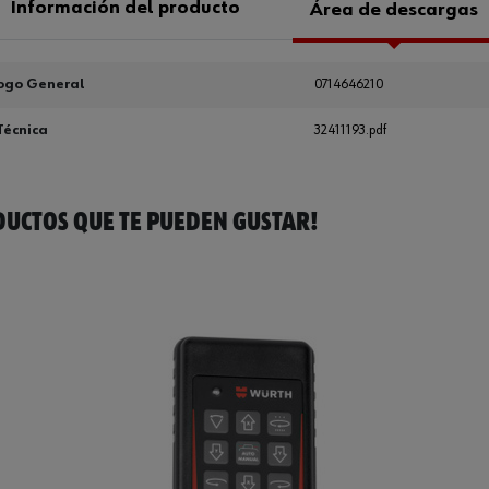
Información del producto
Área de descargas
ogo General
0714646210
Técnica
32411193.pdf
UCTOS QUE TE PUEDEN GUSTAR!