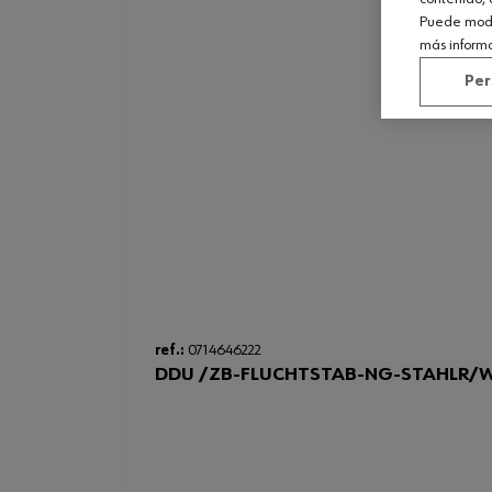
Puede modif
más inform
Per
ref.:
0714646222
DDU /ZB-FLUCHTSTAB-NG-STAHLR/