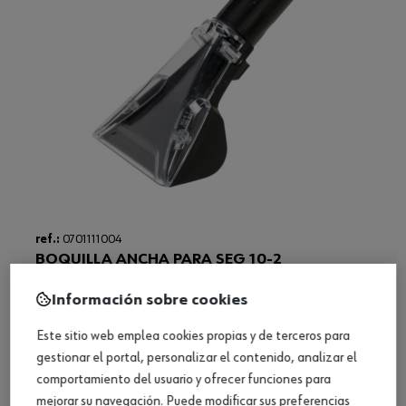
Loading...
ref.:
0701111004
BOQUILLA ANCHA PARA SEG 10-2
Información sobre cookies
Este sitio web emplea cookies propias y de terceros para
Ver producto
gestionar el portal, personalizar el contenido, analizar el
comportamiento del usuario y ofrecer funciones para
mejorar su navegación. Puede modificar sus preferencias