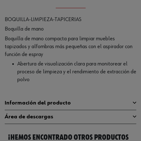
BOQUILLA-LIMPIEZA-TAPICERIAS
Boquilla de mano
Boquilla de mano compacta para limpiar muebles
tapizados y alfombras más pequeñas con el aspirador con
función de espray
Abertura de visualización clara para monitorear el
proceso de limpieza y el rendimiento de extracción de
polvo
Información del producto
Área de descargas
Compatible con
SEG 10
¡HEMOS ENCONTRADO OTROS PRODUCTOS
Longitud
350 mm
Catálogo General
0701110001