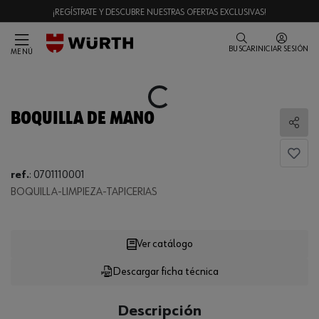
¡REGÍSTRATE Y DESCUBRE NUESTRAS OFERTAS EXCLUSIVAS!
BUSCAR
INICIAR SESIÓN
MENÚ
Loading...
BOQUILLA DE MANO
Comp
Loading...
ref.
:
0701110001
BOQUILLA-LIMPIEZA-TAPICERIAS
Ver catálogo
Descargar ficha técnica
CANTIDAD
UE
Descripción