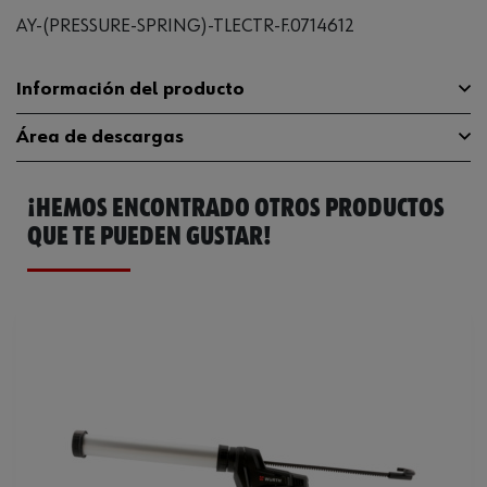
AY-(PRESSURE-SPRING)-TLECTR-F.0714612
Información del producto
Área de descargas
Peso del producto (por artículo)
0.100 g
¡HEMOS ENCONTRADO OTROS PRODUCTOS
Catálogo General
0714612033
QUE TE PUEDEN GUSTAR!