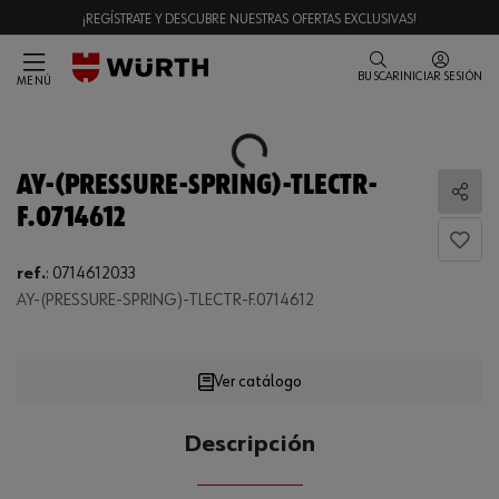
¡REGÍSTRATE Y DESCUBRE NUESTRAS OFERTAS EXCLUSIVAS!
BUSCAR
INICIAR SESIÓN
MENÚ
Loading...
AY-(PRESSURE-SPRING)-TLECTR-
Comp
F.0714612
ref.
:
0714612033
AY-(PRESSURE-SPRING)-TLECTR-F.0714612
Loading...
Ver catálogo
CANTIDAD
Descripción
UE