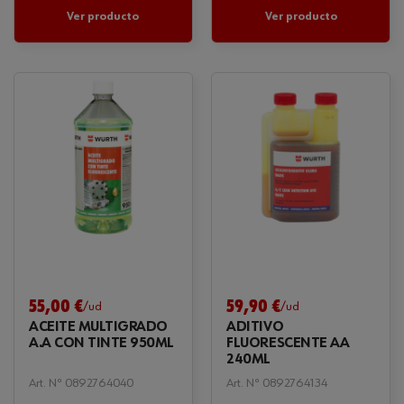
Ver producto
Ver producto
55,00 €
59,90 €
/ud
/ud
ACEITE MULTIGRADO
ADITIVO
A.A CON TINTE 950ML
FLUORESCENTE AA
240ML
Art. Nº 0892764040
Art. Nº 0892764134