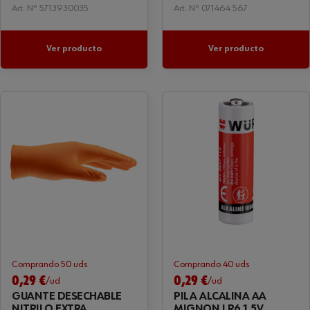
Art. Nº 5713930035
Art. Nº 071464 567
Ver producto
Ver producto
Comprando 50 uds
Comprando 40 uds
0,29 €
0,29 €
/ud
/ud
GUANTE DESECHABLE
PILA ALCALINA AA
NITRILO EXTRA
MIGNON LR6 1,5V