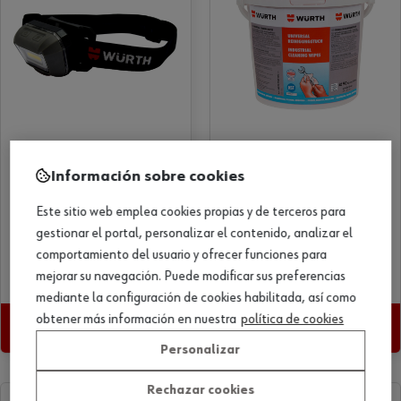
Información sobre cookies
39,00 €
34,90 €
/ud
/ud
Este sitio web emplea cookies propias y de terceros para
FRONTAL LED
PAÑOS DE
gestionar el portal, personalizar el contenido, analizar el
ERGOPOWER CON
LIMPIAMANOS
SENSOR 280LM 5V 3W
UNIVERSAL 90
comportamiento del usuario y ofrecer funciones para
UNIDADES
Art. Nº 0827809638
Art. Nº 0890900902
mejorar su navegación. Puede modificar sus preferencias
mediante la configuración de cookies habilitada, así como
obtener más información en nuestra
política de cookies
Ver producto
Ver producto
Personalizar
Rechazar cookies