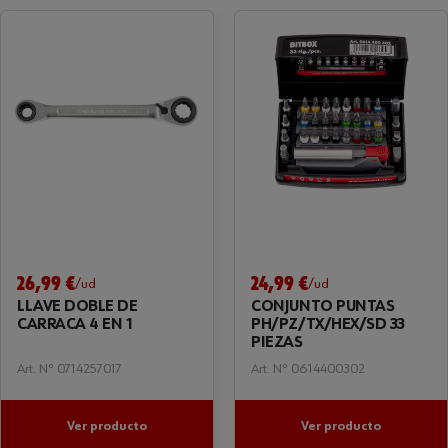
26,99 €
24,99 €
/ud
/ud
LLAVE DOBLE DE
CONJUNTO PUNTAS
CARRACA 4 EN 1
PH/PZ/TX/HEX/SD 33
PIEZAS
Art. Nº 0714257017
Art. Nº 0614400302
Ver producto
Ver producto