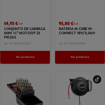
49,95 €
95,00 €
/ud
/ud
CONJUNTO DE CARRACA
BATERÍA M-CUBE W-
MINI ¼" MOTOGP 23
CONNECT 18V/5,0AH
PIEZAS
Art. Nº 0965110023
Art. Nº 5703550000
Ver producto
Ver producto