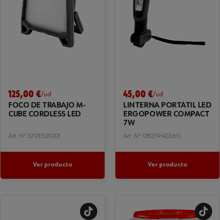
125,00 €
45,00 €
/ud
/ud
FOCO DE TRABAJO M-
LINTERNA PORTÁTIL LED
CUBE CORDLESS LED
ERGOPOWER COMPACT
7W
Art. Nº 5701501001
Art. Nº 0827940260
Ver producto
Ver producto