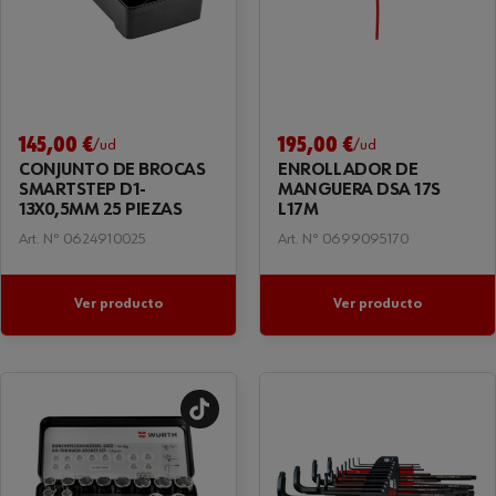
145,00 €
195,00 €
/ud
/ud
CONJUNTO DE BROCAS
ENROLLADOR DE
SMARTSTEP D1-
MANGUERA DSA 17S
13X0,5MM 25 PIEZAS
L17M
Art. Nº 0624910025
Art. Nº 0699095170
Ver producto
Ver producto