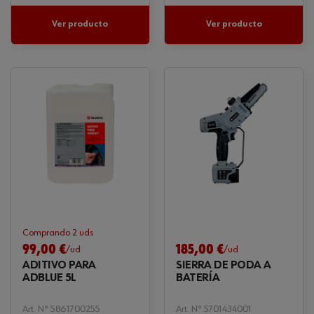
Ver producto
Ver producto
Comprando 2 uds
99,00 €
185,00 €
/ud
/ud
ADITIVO PARA
SIERRA DE PODA A
ADBLUE 5L
BATERÍA
Art. Nº 5861700255
Art. Nº 5701434001