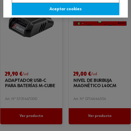
Aceptar cookies
29,90 €
29,00 €
/ud
/ud
ADAPTADOR USB-C
NIVEL DE BURBUJA
PARA BATERÍAS M-CUBE
MAGNÉTICO L40CM
Art. Nº 5701447000
Art. Nº 0714644304
Ver producto
Ver producto