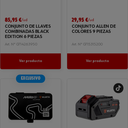
85,95 €
29,95 €
/ud
/ud
CONJUNTO DE LLAVES
CONJUNTO ALLEN DE
COMBINADAS BLACK
COLORES 9 PIEZAS
EDITION 6 PIEZAS
Art. Nº 0714263950
Art. Nº 0715315200
Ver producto
Ver producto
EXCLUSIVO