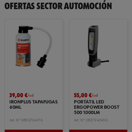
OFERTAS SECTOR AUTOMOCIÓN
55,00 €
39,00 €
/ud
/ud
PORTÁTIL LED
IRONPLUS TAPAFUGAS
ERGOPOWER BOOST
60ML
500 1000LM
Art. Nº 0827940450
Art. Nº 0892764776