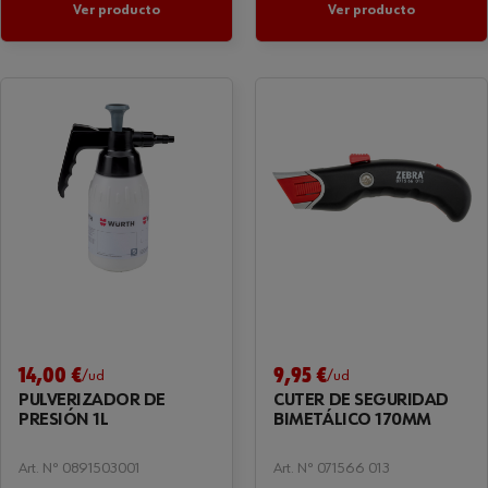
Ver producto
Ver producto
14,00 €
9,95 €
/ud
/ud
PULVERIZADOR DE
CÚTER DE SEGURIDAD
PRESIÓN 1L
BIMETÁLICO 170MM
Art. Nº 0891503001
Art. Nº 071566 013