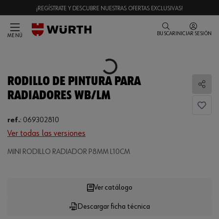
¡REGÍSTRATE Y DESCUBRE NUESTRAS OFERTAS EXCLUSIVAS!
BUSCAR
INICIAR SESIÓN
MENÚ
Loading...
RODILLO DE PINTURA PARA
Comp
RADIADORES WB/LM
ref.
:
069302810
Ver todas las versiones
MINI RODILLO RADIADOR P8MM L10CM
Loading...
Ver catálogo
Descargar ficha técnica
CANTIDAD
UE