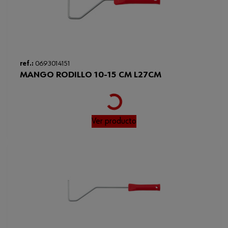
Peso del producto (por artículo)
11.400 g
Diámetro interno
15 mm
ref.:
0693014151
MANGO RODILLO 10-15 CM L27CM
Loading...
Ver producto