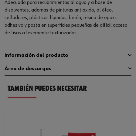
Adecuado para recubrimientos al agua y a base de
disolventes, además de pinturas antióxido, al óleo,
selladores, plásticos líquidos, betún, resina de epoxi,
adhesivo y pasta en superficies pequeñas de difícil acceso
de lisas a levemente texturizadas
Información del producto
Área de descargas
Anchura
100 mm
TAMBIÉN PUEDES NECESITAR
Barniz a base de
Catálogo General
069302810
Apta para agente de pintura
aguaBarniz con base de
disolvente
Ficha Técnica
32409195.pdf
Diámetro exterior
31 mm
Ficha Técnica
538580782.pdf
Altura de la pila del rodillo
8 mm