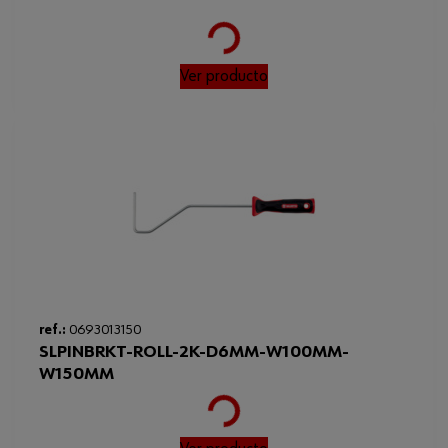
Loading...
Ver producto
ref.:
0693013150
SLPINBRKT-ROLL-2K-D6MM-W100MM-
W150MM