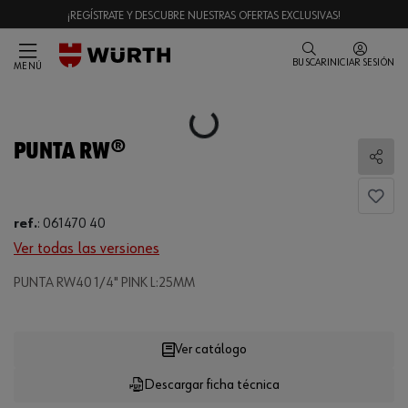
¡REGÍSTRATE Y DESCUBRE NUESTRAS OFERTAS EXCLUSIVAS!
BUSCAR
INICIAR SESIÓN
MENÚ
Loading...
PUNTA RW®
Comp
ref.
:
061470 40
Ver todas las versiones
PUNTA RW40 1/4" PINK L:25MM
Loading...
Ver catálogo
Descargar ficha técnica
CANTIDAD
UE