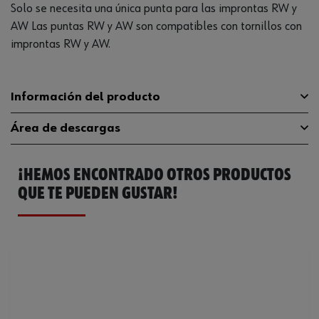
Solo se necesita una única punta para las improntas RW y
AW Las puntas RW y AW son compatibles con tornillos con
improntas RW y AW.
Información del producto
Área de descargas
Tipo de punta
RW
¡HEMOS ENCONTRADO OTROS PRODUCTOS
Longitud
25 mm
Catálogo General
06147040
QUE TE PUEDEN GUSTAR!
Accionamiento
1/4 pulgada
Ficha Técnica
32408713.pdf
Tamaño de la punta
RW40
Tipo de accionamiento
Hexágono interior
Código del sistema armonizado
82079030000