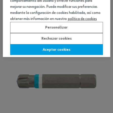
comportamiento del usuario y ofrecer funciones para
mejorar su navegación. Puede modificar sus preferencias
Punta RW UNF 10/32 pulgadas
mediante la configuración de cookies habilitada, así como
obtener más información en nuestra
política de cookies
Ver producto
Personalizar
Rechazar cookies
Aceptar cookies