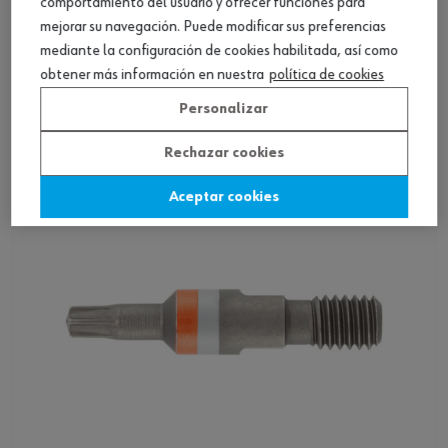
comportamiento del usuario y ofrecer funciones para
mejorar su navegación. Puede modificar sus preferencias
Punta RW UNF 10/32 pulgadas
mediante la configuración de cookies habilitada, así como
obtener más información en nuestra
política de cookies
Ver producto
Personalizar
Rechazar cookies
Aceptar cookies