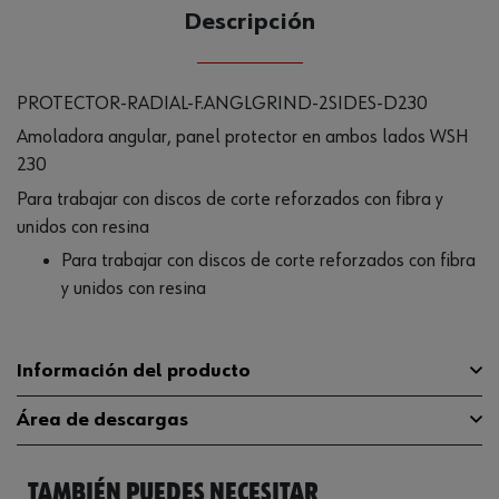
CANTIDAD
Descripción
UE
PROTECTOR-RADIAL-F.ANGLGRIND-2SIDES-D230
Amoladora angular, panel protector en ambos lados WSH
230
Para trabajar con discos de corte reforzados con fibra y
unidos con resina
Para trabajar con discos de corte reforzados con fibra
y unidos con resina
Información del producto
Área de descargas
Würth ANG 310Würth EWS
Máquinas adecuadas
24-230Würth EWS 24-230-
SWürth SWS 230 Power
TAMBIÉN PUEDES NECESITAR
Catálogo General
5707000113