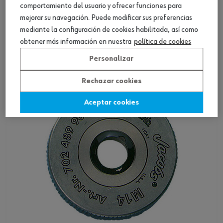
comportamiento del usuario y ofrecer funciones para
mejorar su navegación. Puede modificar sus preferencias
Tuerca bloqueo acción rápida Q-Nut p.
radial ang.
mediante la configuración de cookies habilitada, así como
obtener más información en nuestra
política de cookies
Ver producto
Personalizar
Rechazar cookies
Aceptar cookies