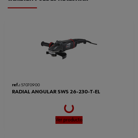
Se puede utilizar para el diámetro
230 mm
del disco
Tronzadora adecuada
230 mm
Peso del producto (por artículo)
500.000 g
ref.:
57070900
Loading...
RADIAL ANGULAR SWS 26-230-T-EL
Ver producto