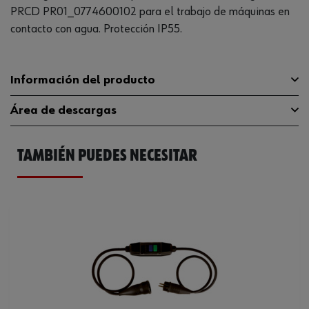
PRCD PR01_0774600102 para el trabajo de máquinas en
contacto con agua. Protección IP55.
Información del producto
Área de descargas
Würth SWS 115 PowerWürth
Máquinas adecuadas
SWS 125 Power
TAMBIÉN PUEDES NECESITAR
Catálogo General
0702491125
Peso
1.1 kg
Ficha Técnica
32409656.pdf
Peso del producto (por artículo)
1.500 kg
Diámetro del disco
125 mm