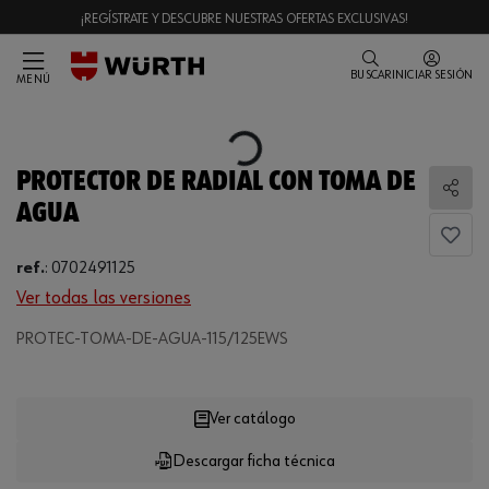
¡REGÍSTRATE Y DESCUBRE NUESTRAS OFERTAS EXCLUSIVAS!
BUSCAR
INICIAR SESIÓN
MENÚ
Loading...
PROTECTOR DE RADIAL CON TOMA DE
Comp
AGUA
ref.
:
0702491125
Ver todas las versiones
PROTEC-TOMA-DE-AGUA-115/125EWS
Loading...
Ver catálogo
Descargar ficha técnica
CANTIDAD
UE