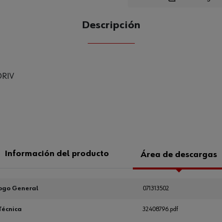
Descripción
CANTIDAD
UE
1
DRIV
Información del producto
Área de descargas
ogo General
071313502
Técnica
32408796.pdf