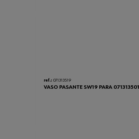
ref.:
071313519
VASO PASANTE SW19 PARA 07131350