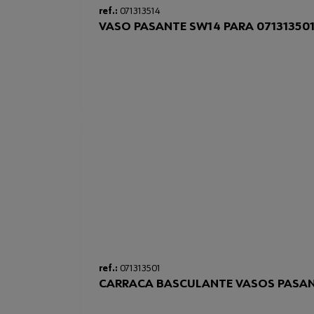
ref.:
071313514
VASO PASANTE SW14 PARA 07131350
ref.:
071313501
CARRACA BASCULANTE VASOS PASA