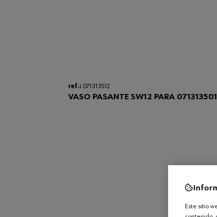
ref.:
071313512
VASO PASANTE SW12 PARA 07131350
Infor
Este sitio 
contenido, 