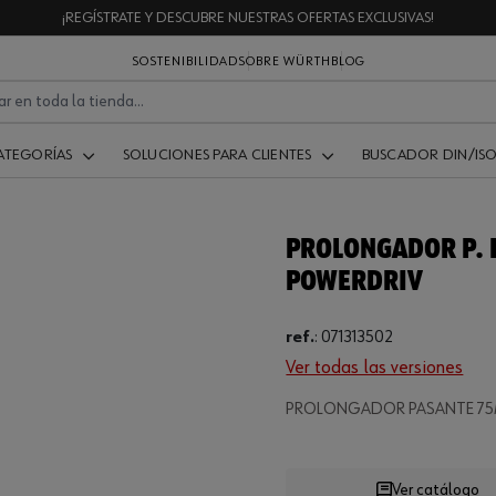
¡REGÍSTRATE Y DESCUBRE NUESTRAS OFERTAS EXCLUSIVAS!
SOSTENIBILIDAD
SOBRE WÜRTH
BLOG
ATEGORÍAS
SOLUCIONES PARA CLIENTES
BUSCADOR DIN/IS
PROLONGADOR P. 
POWERDRIV
ref.
:
071313502
Ver todas las versiones
Loading...
PROLONGADOR PASANTE 75M
Ver catálogo