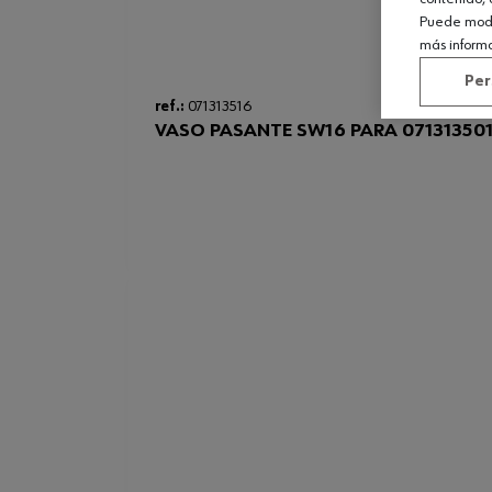
Puede modif
más inform
Per
ref.:
071313516
VASO PASANTE SW16 PARA 07131350