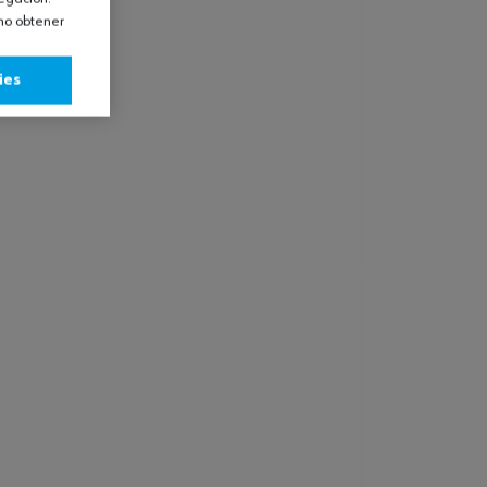
omo obtener
ies