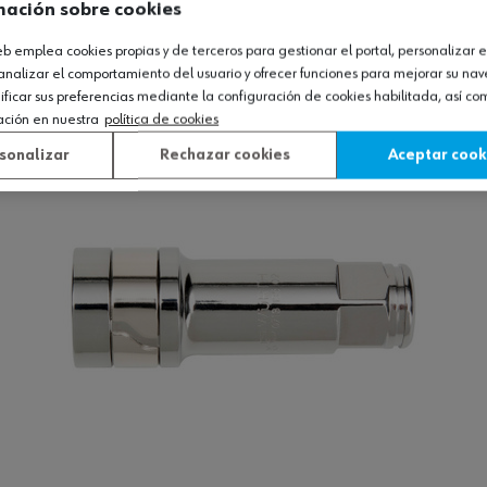
mación sobre cookies
UCTOS QUE TE PUEDEN GUSTAR!
web emplea cookies propias y de terceros para gestionar el portal, personalizar e
analizar el comportamiento del usuario y ofrecer funciones para mejorar su na
icar sus preferencias mediante la configuración de cookies habilitada, así c
ación en nuestra
política de cookies
sonalizar
Rechazar cookies
Aceptar cook