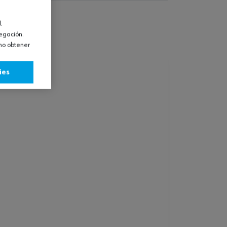
l
vegación.
omo obtener
ies