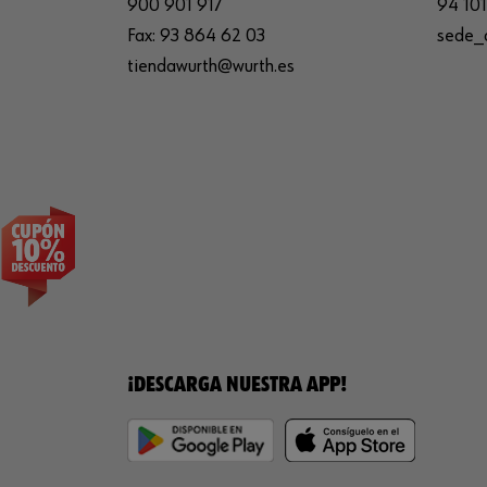
900 901 917
94 101
Fax:
93 864 62 03
sede_
tiendawurth@wurth.es
¡DESCARGA NUESTRA APP!