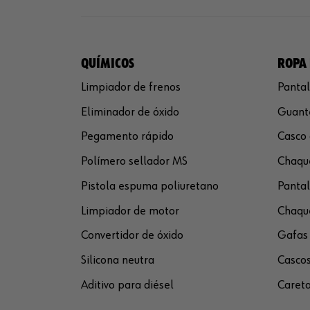
QUÍMICOS
ROPA 
Limpiador de frenos
Pantal
Eliminador de óxido
Guante
Pegamento rápido
Casco 
Polímero sellador MS
Chaque
Pistola espuma poliuretano
Pantal
Limpiador de motor
Chaque
Convertidor de óxido
Gafas 
Silicona neutra
Cascos
Aditivo para diésel
Careta