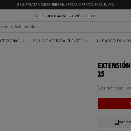
¡REGÍSTRATE Y DESCUBRE NUESTRAS OFERTAS EXCLUSIVAS!
SOSTENIBILIDAD
SOBRE WÜRTH
BLOG
ATEGORÍAS
SOLUCIONES PARA CLIENTES
BUSCADOR DIN/IS
EXTENSIÓN
25
Extensión para lla
.
Ver c