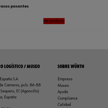
vasos pasantes
Ver producto
O LOGÍSTICO / MUSEO
SOBRE WÜRTH
España S.A
Empresa
de Cameros, pcls. 86-88
Museo
Sequero, El (Agoncillo)
Ayuda
ja, España
Compliance
Calidad