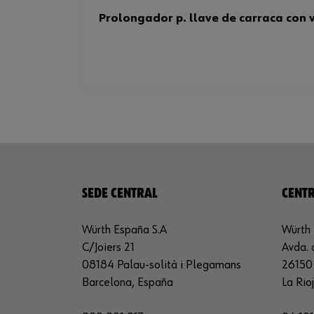
Prolongador p. llave de carraca con 
SEDE CENTRAL
CENTR
Würth España S.A
Würth 
C/Joiers 21
Avda. 
08184 Palau-solità i Plegamans
26150 
Barcelona, España
La Rio