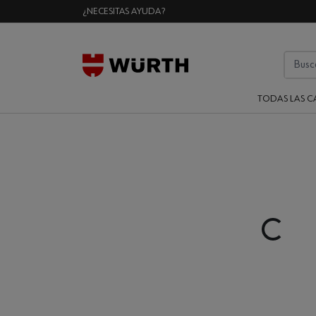
¿NECESITAS AYUDA?
TODAS LAS C
Loading..