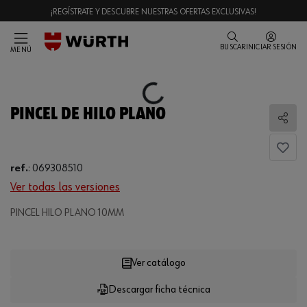
¡REGÍSTRATE Y DESCUBRE NUESTRAS OFERTAS EXCLUSIVAS!
BUSCAR
INICIAR SESIÓN
MENÚ
Loading...
PINCEL DE HILO PLANO
Comp
ref.
:
069308510
Ver todas las versiones
PINCEL HILO PLANO 10MM
Loading...
Ver catálogo
Descargar ficha técnica
CANTIDAD
UE