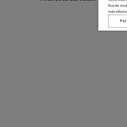
Puede modif
más inform
Per