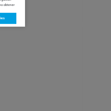
omo obtener
ies