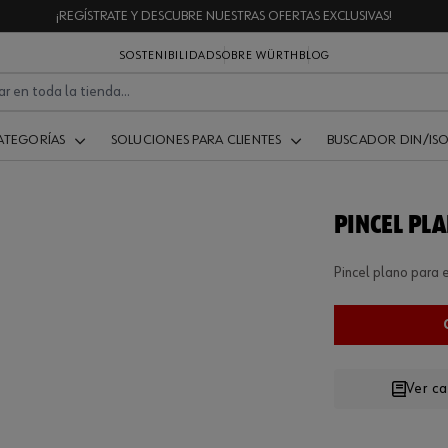
¡REGÍSTRATE Y DESCUBRE NUESTRAS OFERTAS EXCLUSIVAS!
SOSTENIBILIDAD
SOBRE WÜRTH
BLOG
ATEGORÍAS
SOLUCIONES PARA CLIENTES
BUSCADOR DIN/IS
PINCEL PL
Pincel plano para
Ver c