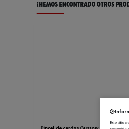
¡HEMOS ENCONTRADO OTROS PROD
Infor
Este sitio 
Pincel de cerdas Gussow
contenido, 