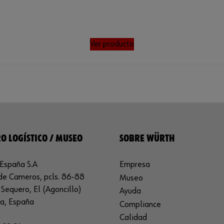
Ver producto
O LOGÍSTICO / MUSEO
SOBRE WÜRTH
España S.A
Empresa
de Cameros, pcls. 86-88
Museo
Sequero, El (Agoncillo)
Ayuda
ja, España
Compliance
Calidad