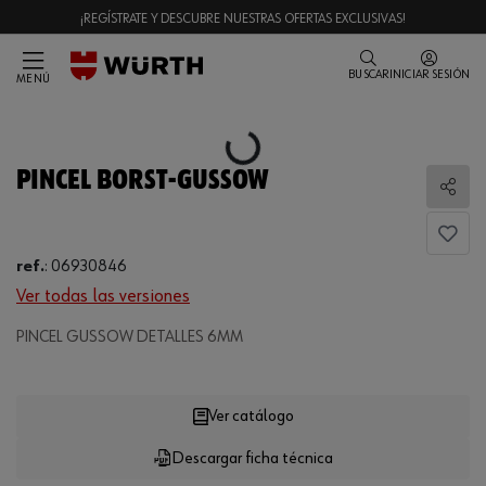
¡REGÍSTRATE Y DESCUBRE NUESTRAS OFERTAS EXCLUSIVAS!
BUSCAR
INICIAR SESIÓN
MENÚ
Loading...
PINCEL BORST-GUSSOW
Comp
ref.
:
06930846
Ver todas las versiones
PINCEL GUSSOW DETALLES 6MM
Loading...
Ver catálogo
Descargar ficha técnica
CANTIDAD
UE