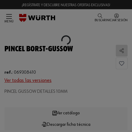
¡REGÍSTRATE Y DESCUBRE NUESTRAS OFERTAS EXCLUSIVAS!
BUSCAR
INICIAR SESIÓN
MENÚ
Loading...
PINCEL BORST-GUSSOW
Comp
ref.
:
069308410
Ver todas las versiones
Loading...
PINCEL GUSSOW DETALLES 10MM
Ver catálogo
Descargar ficha técnica
CANTIDAD
UE