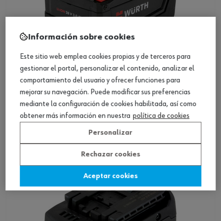
Información sobre cookies
Este sitio web emplea cookies propias y de terceros para
gestionar el portal, personalizar el contenido, analizar el
comportamiento del usuario y ofrecer funciones para
Batería de iones de litio de 2-28,0 voltios
mejorar su navegación. Puede modificar sus preferencias
mediante la configuración de cookies habilitada, así como
obtener más información en nuestra
política de cookies
Ver producto
Personalizar
Rechazar cookies
Aceptar cookies