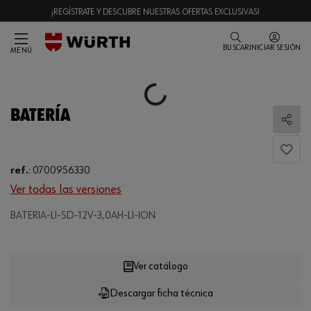
¡REGÍSTRATE Y DESCUBRE NUESTRAS OFERTAS EXCLUSIVAS!
BUSCAR
INICIAR SESIÓN
MENÚ
Loading...
BATERÍA
Comp
ref.
:
0700956330
Ver todas las versiones
Loading...
BATERIA-LI-SD-12V-3,0AH-LI-ION
Ver catálogo
Descargar ficha técnica
CANTIDAD
UE