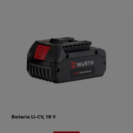
Manual instrucciones
Y1202102160200000239278368864b9b
Peso de la batería
0.5 kg
recargable/batería
Batería recargable/capacidad de
3 Ah
la batería
Tensión nominal
12 V/CC
Código del sistema armonizado
85076000900
Peso del producto (por artículo)
550.000 g
Batería LI-CV, 18 V