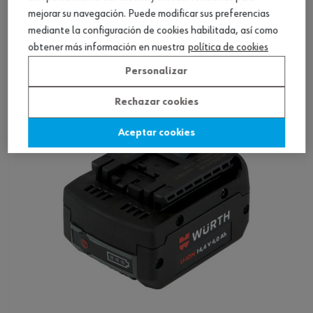
Batería, LI-AS de 18 V
mejorar su navegación. Puede modificar sus preferencias
mediante la configuración de cookies habilitada, así como
obtener más información en nuestra
política de cookies
Ver producto
Personalizar
Rechazar cookies
Aceptar cookies