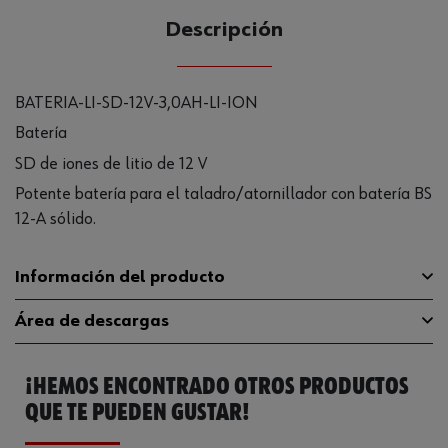
Descripción
BATERIA-LI-SD-12V-3,0AH-LI-ION
Batería
SD de iones de litio de 12 V
Potente batería para el taladro/atornillador con batería BS
12-A sólido.
Información del producto
Área de descargas
Tipo de batería
Ion-litio
recargable/batería
¡HEMOS ENCONTRADO OTROS PRODUCTOS
Catálogo General
0700956330
Compatible con RoHS
Sí
QUE TE PUEDEN GUSTAR!
Ficha Técnica
32409854.pdf
WEEE (devolución de los residuos
6
de aparatos eléctricos y el