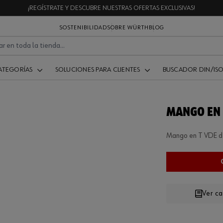
¡REGÍSTRATE Y DESCUBRE NUESTRAS OFERTAS EXCLUSIVAS!
SOSTENIBILIDAD
SOBRE WÜRTH
BLOG
ATEGORÍAS
SOLUCIONES PARA CLIENTES
BUSCADOR DIN/IS
MANGO EN T
Mango en T VDE de
Ver c