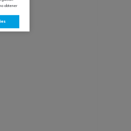
omo obtener
ies