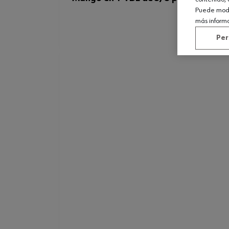
Puede modif
más inform
Per