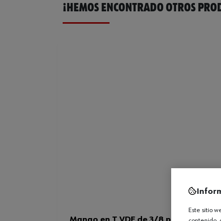
¡HEMOS ENCONTRADO OTROS PROD
Infor
Este sitio 
Mango en T VDE de 3/8 pulg.
contenido, 