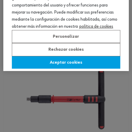
comportamiento del usuario y ofrecer funciones para
mejorar su navegación. Puede modificar sus preferencias
Mango en T VDE de 1/2 pulg.
mediante la configuración de cookies habilitada, así como
obtener más información en nuestra
política de cookies
Ver producto
Personalizar
Rechazar cookies
Aceptar cookies