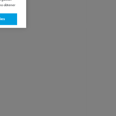
omo obtener
ies