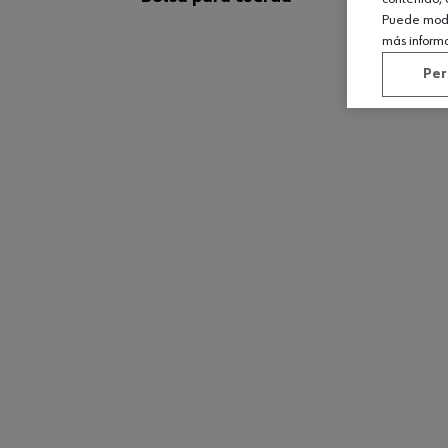
Puede modif
más inform
Per