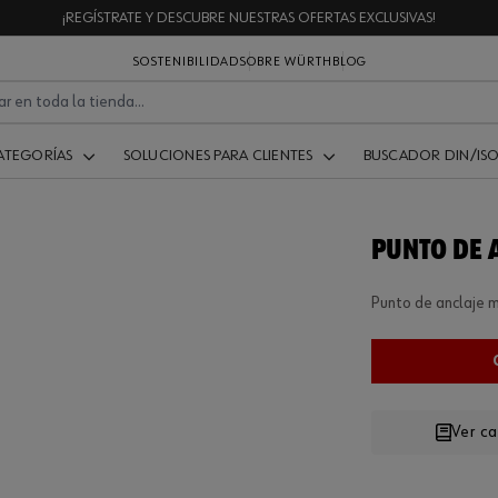
¡REGÍSTRATE Y DESCUBRE NUESTRAS OFERTAS EXCLUSIVAS!
SOSTENIBILIDAD
SOBRE WÜRTH
BLOG
ATEGORÍAS
SOLUCIONES PARA CLIENTES
BUSCADOR DIN/IS
PUNTO DE 
Punto de anclaje m
Ver c