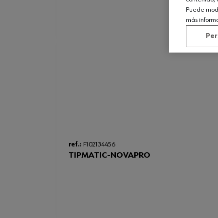
Puede modif
más inform
Per
ref.:
F102134456
TIPMATIC-NOVAPRO