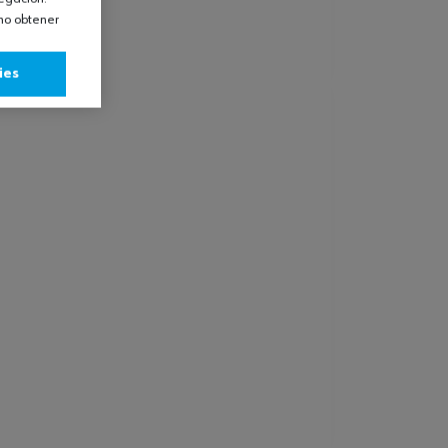
omo obtener
ies