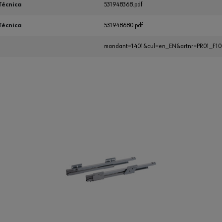
Técnica
531948368.pdf
Técnica
531948680.pdf
mandant=1401&cul=en_EN&artnr=PR01_F10