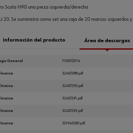
Pro Scala H90 una pieza izquierda/derecha
 20. Se suministra como set una caja de 20 marcos izquierdos y
Información del producto
Área de descargas
ogo General
F100103114
Técnica
32407288.pdf
Técnica
32407290.pdf
Técnica
32407291.pdf
Técnica
32407293.pdf
Técnica
531943280.pdf