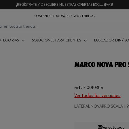
¡REGÍSTRATE Y DESCUBRE NUESTRAS OFERTAS EXCLUSIVAS!
SOSTENIBILIDAD
SOBRE WÜRTH
BLOG
ATEGORÍAS
SOLUCIONES PARA CLIENTES
BUSCADOR DIN/IS
MARCO NOVA PRO 
ref.
:
F100103114
Ver todas las versiones
Loading...
LATERAL NOVAPRO SCALA H9
Ver catálogo