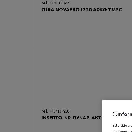
ref.:
F101108267
GUIA NOVAPRO L350 40KG TMSC
ref.:
F134131408
Infor
INSERTO-NR-DYNAP-AKTVATOR-195
Este sitio 
contenido, 