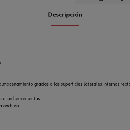
Descripción
CANTIDAD
UE
o
acenamiento gracias a las superficies laterales internas rectas
ra sin herramientas
ma anchura