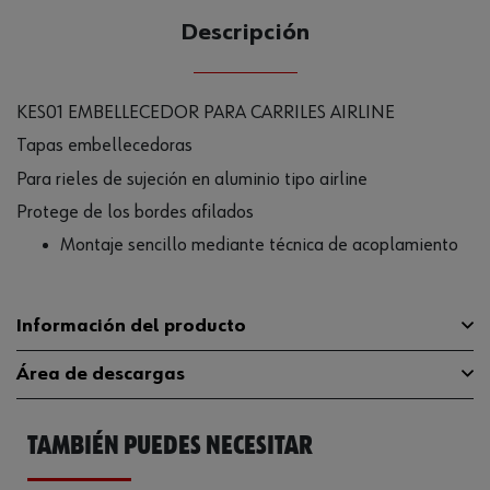
Descripción
KES01 EMBELLECEDOR PARA CARRILES AIRLINE
Tapas embellecedoras
Para rieles de sujeción en aluminio tipo airline
Protege de los bordes afilados
Montaje sencillo mediante técnica de acoplamiento
Información del producto
Área de descargas
Material
PLA
TAMBIÉN PUEDES NECESITAR
Código del sistema armonizado
76169990990
Catálogo General
096380960
Peso del producto (por artículo)
0.050 kg
Ficha Técnica
32411640.pdf