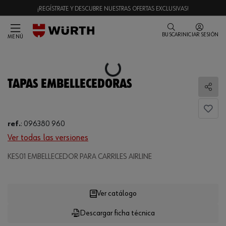
¡REGÍSTRATE Y DESCUBRE NUESTRAS OFERTAS EXCLUSIVAS!
BUSCAR
INICIAR SESIÓN
MENÚ
Loading...
TAPAS EMBELLECEDORAS
Comp
ref.
:
096380 960
Ver todas las versiones
KES01 EMBELLECEDOR PARA CARRILES AIRLINE
Loading...
Ver catálogo
Descargar ficha técnica
CANTIDAD
UE