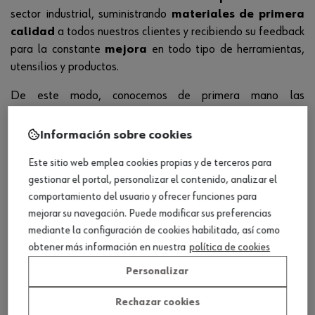
sector industrial, suministrando
materiales de primera
calidad
a todos nuestros clientes y recibiendo su feedback
para la constante
mejora
en todo tipo de herramientas,
utensilios y productos.
De este modo, conocemos de primera mano las
necesidades específicas
de todos nuestros clientes,
permitiéndonos evolucionar en todos aquellos aspectos
Información sobre cookies
que nos han solicitado y diseñando
nuevos artículos
para
Este sitio web emplea cookies propias y de terceros para
cumplir con sus expectativas bajo los más estrictos
gestionar el portal, personalizar el contenido, analizar el
estándares de calidad
.
comportamiento del usuario y ofrecer funciones para
Por otro lado, todos nuestros productos son de alta
mejorar su navegación. Puede modificar sus preferencias
calidad
,
testados
antes de su comercialización y
mediante la configuración de cookies habilitada, así como
probados con
exigentes programas de calidad
obtener más información en nuestra
política de cookies
internos
, garantizando así un resultado inigualable.
Personalizar
Finalmente, contamos con un
servicio interno de
Rechazar cookies
reparación y mantenimiento
de máquinas con piezas