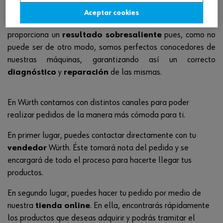
originales y propias de nuestra compañía, denominado
Aceptar cookies
Master Service
. El hecho de no externalizar este servicio
proporciona un
resultado sobresaliente
pues, como no
puede ser de otro modo, somos perfectos conocedores de
nuestras máquinas, garantizando así un correcto
diagnóstico
y
reparación
de las mismas.
En Würth contamos con distintos canales para poder
realizar pedidos de la manera más cómoda para ti.
En primer lugar, puedes contactar directamente con tu
vendedor
Würth. Éste tomará nota del pedido y se
encargará de todo el proceso para hacerte llegar tus
productos.
En segundo lugar, puedes hacer tu pedido por medio de
nuestra
tienda online
. En ella, encontrarás rápidamente
los productos que deseas adquirir y podrás tramitar el