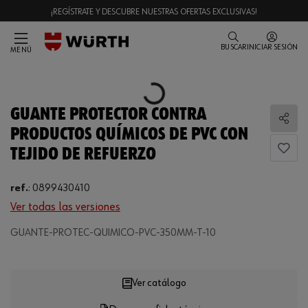
¡REGÍSTRATE Y DESCUBRE NUESTRAS OFERTAS EXCLUSIVAS!
BUSCAR
INICIAR SESIÓN
MENÚ
Loading...
GUANTE PROTECTOR CONTRA
Comp
PRODUCTOS QUÍMICOS DE PVC CON
TEJIDO DE REFUERZO
ref.
:
0899430410
Ver todas las versiones
GUANTE-PROTEC-QUIMICO-PVC-350MM-T-10
Loading...
Ver catálogo