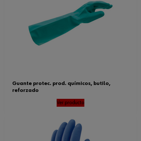
Vida útil desde la producción
5 años
Estándar EN
388:2016+A1:2018
Espesor de material
1.1 mm
Peso del producto (por artículo)
237.500 g
21420EN ISO 374-
ISO
1:2016+A1:2018EN ISO 374-
5:2016
ISO 21420, EN ISO 374-
Guante protec. prod. químicos, butilo,
Normas
1:2016+A1:2018, EN ISO
reforzado
374-5:2016, EN
Ver producto