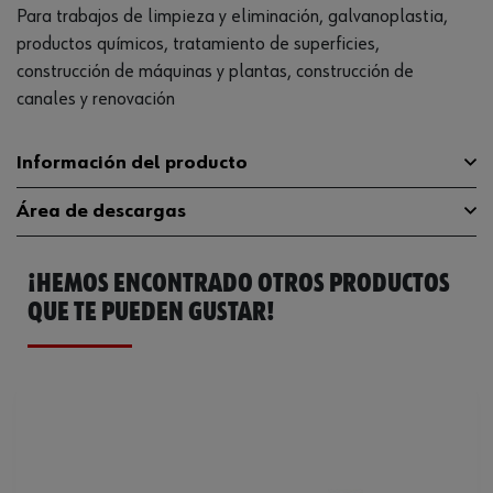
Para trabajos de limpieza y eliminación, galvanoplastia,
productos químicos, tratamiento de superficies,
construcción de máquinas y plantas, construcción de
canales y renovación
Información del producto
Área de descargas
Acabado interior
Tricot de algodón
¡HEMOS ENCONTRADO OTROS PRODUCTOS
Material
PVC
Catálogo General
0899430410
QUE TE PUEDEN GUSTAR!
Longitud
350 mm
Ficha Técnica
59955468.pdf
Color
Declaración de
Pardo rojo
Y120200128020000859095524ded4284
conformidad EN
Tamaño
10
Categoría
III