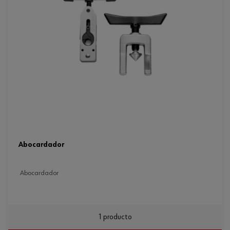
abocardador
abocardador
1 producto