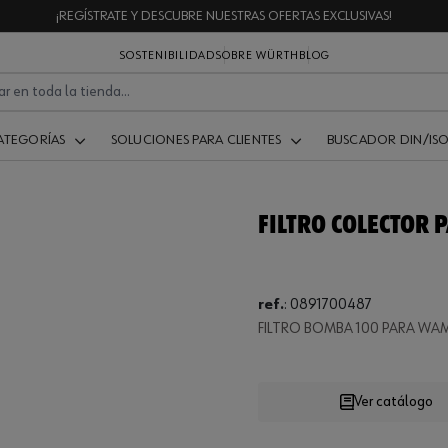
¡REGÍSTRATE Y DESCUBRE NUESTRAS OFERTAS EXCLUSIVAS!
SOSTENIBILIDAD
SOBRE WÜRTH
BLOG
ATEGORÍAS
SOLUCIONES PARA CLIENTES
BUSCADOR DIN/IS
FILTRO COLECTOR 
ref.
:
0891700487
Loading...
FILTRO BOMBA 100 PARA WAM
Ver catálogo