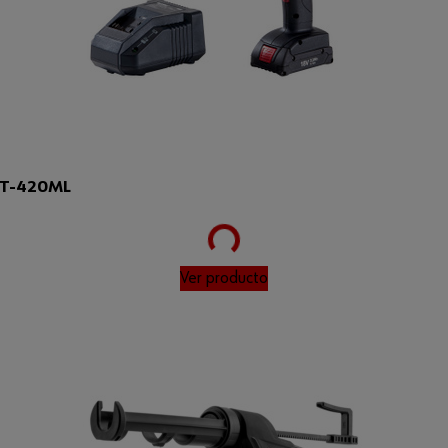
Loading...
IT-420ML
Ver producto