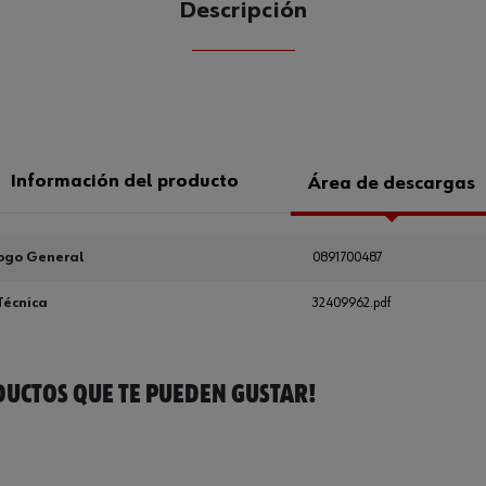
Descripción
CANTIDAD
UE
Información del producto
Área de descargas
ogo General
0891700487
Técnica
32409962.pdf
UCTOS QUE TE PUEDEN GUSTAR!