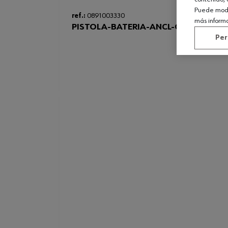
Puede modif
ref.:
0891003330
más inform
PISTOLA-BATERIA-ANCL-QUIMICO-WI
Per