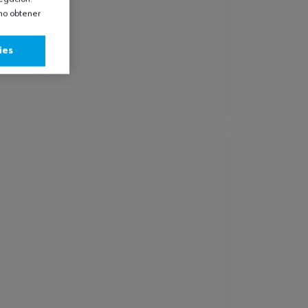
omo obtener
ies