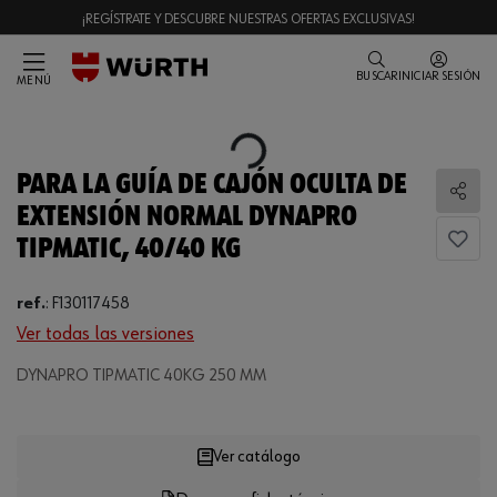
¡REGÍSTRATE Y DESCUBRE NUESTRAS OFERTAS EXCLUSIVAS!
BUSCAR
INICIAR SESIÓN
MENÚ
Loading...
PARA LA GUÍA DE CAJÓN OCULTA DE
Comp
EXTENSIÓN NORMAL DYNAPRO
TIPMATIC, 40/40 KG
ref.
:
F130117458
Ver todas las versiones
DYNAPRO TIPMATIC 40KG 250 MM
Loading...
Ver catálogo