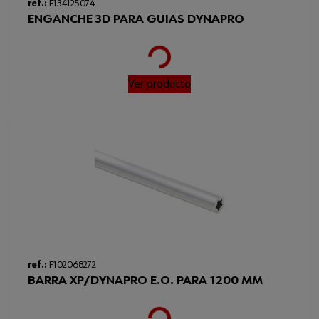
profundidad del cajón
ref.:
F134125074
ENGANCHE 3D PARA GUIAS DYNAPRO
Código del sistema armonizado
39259020000
Profundidad mínima de
253 mm
Loading...
instalación
Ver producto
Peso del producto (por artículo)
1408.000 g
Altura
37 mm
Apto para la anchura
300-1300 mm
mínima/máxima del armario
ref.:
F102068272
BARRA XP/DYNAPRO E.O. PARA 1200 MM