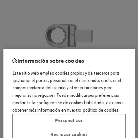
Información sobre cookies
ref.:
0714750614
Este sitio web emplea cookies propias y de terceros para
RGWRNCH-9X12MM-PLUG-IN-4PT-14MM
gestionar el portal, personalizar el contenido, analizar el
comportamiento del usuario y ofrecer funciones para
Loading...
mejorar su navegación. Puede modificar sus preferencias
mediante la configuración de cookies habilitada, así como
Ver producto
obtener más información en nuestra
política de cookies
Personalizar
Rechazar cookies