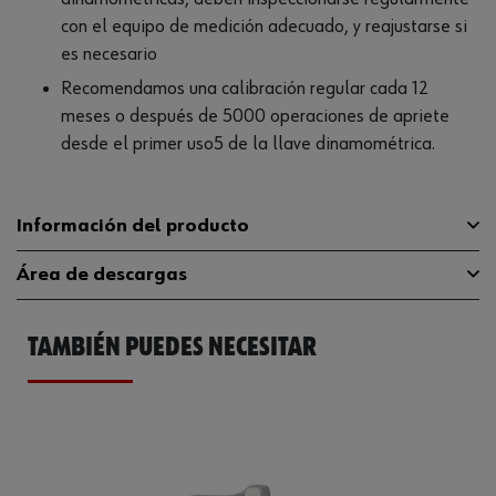
con el equipo de medición adecuado, y reajustarse si
es necesario
Recomendamos una calibración regular cada 12
meses o después de 5000 operaciones de apriete
desde el primer uso5 de la llave dinamométrica.
Información del producto
Área de descargas
Material
ST
Número de vueltas del valor de
TAMBIÉN PUEDES NECESITAR
Manual instrucciones
536926938.pdf
16.5
par mínimo a máximo
Declaración de conformidad CE
576437592.pdf
Altura del accesorio
20 mm
Catálogo General
0714750060
Longitud
304 mm
Ficha Técnica
576392309.pdf
Material de la empuñadura
Plástico de 2 componentes