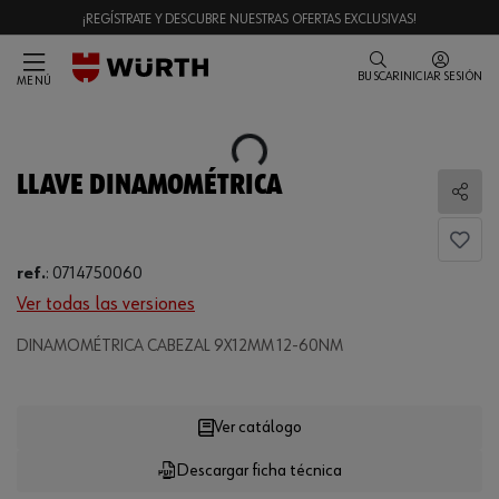
¡REGÍSTRATE Y DESCUBRE NUESTRAS OFERTAS EXCLUSIVAS!
BUSCAR
INICIAR SESIÓN
MENÚ
Loading...
LLAVE DINAMOMÉTRICA
Comp
ref.
:
0714750060
Ver todas las versiones
Loading...
DINAMOMÉTRICA CABEZAL 9X12MM 12-60NM
Ver catálogo
Descargar ficha técnica
CANTIDAD
UE